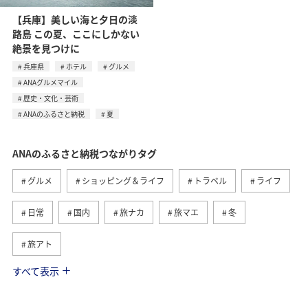
【兵庫】美しい海と夕日の淡
路島 この夏、ここにしかない
絶景を見つけに
兵庫県
ホテル
グルメ
ANAグルメマイル
歴史・文化・芸術
ANAのふるさと納税
夏
ANAのふるさと納税つながりタグ
グルメ
ショッピング＆ライフ
トラベル
ライフ
日常
国内
旅ナカ
旅マエ
冬
旅アト
すべて表示
関東・甲信越地方
ANA釣り倶楽部
釣り
自然・植物
冬のふるさと納税
北海道
九州地方