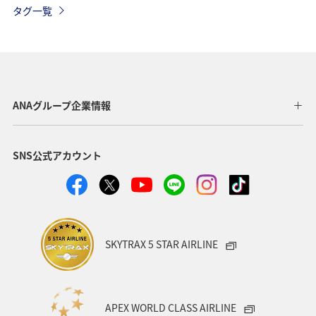
タグ一覧
温泉
大分県
ホテル
夏
兵庫県
三重県
栃木県
アクティビティ
飛行機
石垣
沖縄
海
タチウオ
秋
ANAグループ企業情報
熊本県
新潟県
電車
関西地方
SNS公式アカウント
ANAグルメマイル
ツアー
歴史・文化・芸術
トラウト
湖
福岡県
青森県
石川県
鹿児島県
東北海道
年末年始
静岡県
SKYTRAX 5 STAR AIRLINE
APEX WORLD CLASS AIRLINE