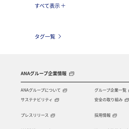
すべて表示
関東・甲信越地方
ANA釣り倶楽部
大分県
ホテル
夏
兵庫
タグ一覧
タチウオ
秋
熊本県
新
トラウト
湖
福岡県
青
ANAグループ企業情報
ANAグループについて
グループ企業一覧
サステナビリティ
安全の取り組み
プレスリリース
採用情報