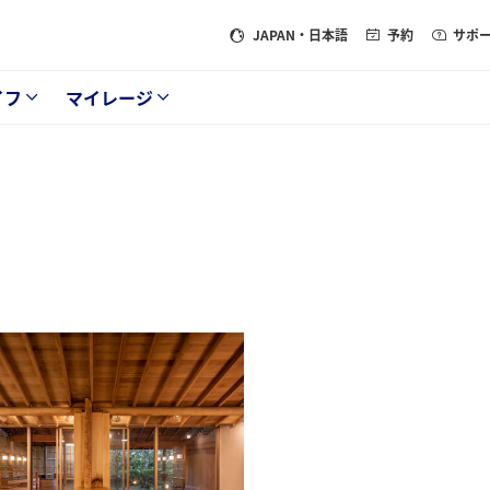
JAPAN
・日本語
予約
サポ
イフ
マイレージ