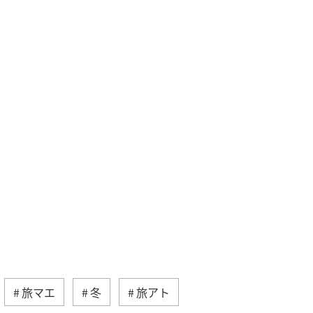
旅マエ
冬
旅アト