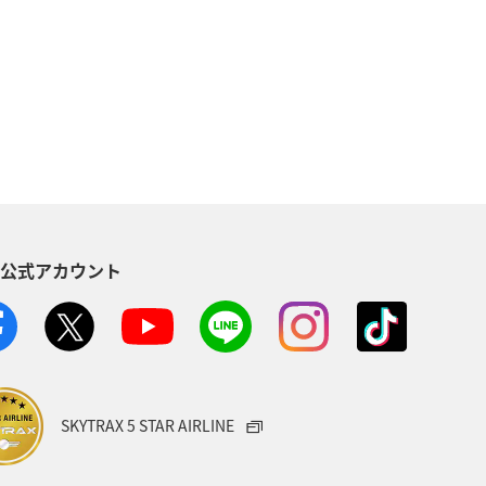
海道
九州地方
温泉
機
石垣
沖縄
海
ツアー
歴史・文化・芸術
始
静岡県
S公式アカウント
SKYTRAX 5 STAR AIRLINE