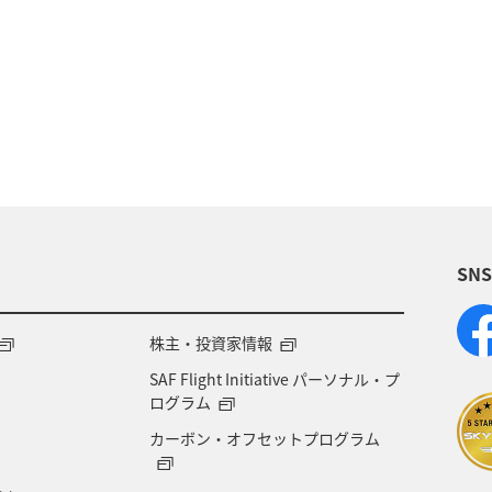
釣り
自然・植物
冬のふるさと納税
北
県
三重県
栃木県
アクティビティ
飛行
潟県
電車
関西地方
ANAグルメマイル
森県
石川県
鹿児島県
東北海道
年末年
SN
株主・投資家情報
SAF Flight Initiative パーソナル・プ
ログラム
カーボン・オフセットプログラム