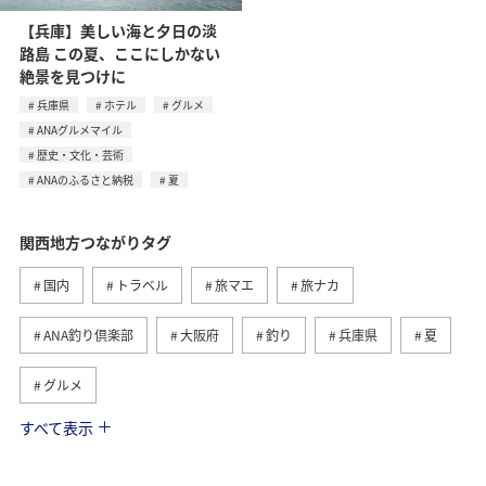
【兵庫】美しい海と夕日の淡
路島 この夏、ここにしかない
絶景を見つけに
兵庫県
ホテル
グルメ
ANAグルメマイル
歴史・文化・芸術
ANAのふるさと納税
夏
関西地方つながりタグ
国内
トラベル
旅マエ
旅ナカ
ANA釣り倶楽部
大阪府
釣り
兵庫県
夏
グルメ
すべて表示
京都府
和歌山県
アクティビティ
趣味
歴史・文化・芸術
海
川