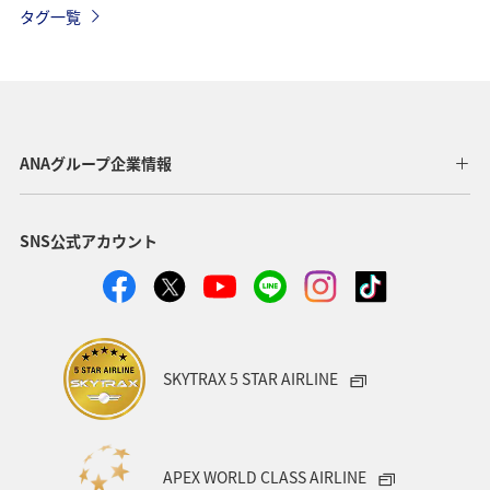
タグ一覧
年末年始の関西地方の旅行・グルメ
奈良県
マダイ
滋賀県
秋
ツアー
九州地方
東海地方
四国地方
アユ
空港グルメ
春
湖
ANAグループ企業情報
神戸
冬
自然・植物
ホテル
SNS公式アカウント
ANAグルメマイル
ANAのふるさと納税
大分県
愛媛県
静岡県
沖縄
島根県
夜景
女子旅
北陸地方
スズキ
マアジ
SKYTRAX 5 STAR AIRLINE
アオリイカ
クロダイ
ワカサギ
APEX WORLD CLASS AIRLINE