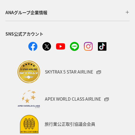
四国地方
アユ
空港グルメ
春
湖
ANAグループ企業情報
神戸
冬
自然・植物
ホテル
SNS公式アカウント
ANAグルメマイル
ANAのふるさと納税
大分県
愛媛県
静岡県
沖縄
島根県
夜景
女子旅
北陸地方
スズキ
マアジ
SKYTRAX 5 STAR AIRLINE
アオリイカ
クロダイ
ワカサギ
APEX WORLD CLASS AIRLINE
旅行業公正取引協議会会員