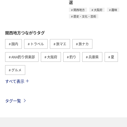
選
関西地方
大阪府
趣味
歴史・文化・芸術
関西地方つながりタグ
国内
トラベル
旅マエ
旅ナカ
ANA釣り倶楽部
大阪府
釣り
兵庫県
夏
グルメ
すべて表示
京都府
和歌山県
アクティビティ
趣味
歴史・文化・芸術
海
川
タグ一覧
年末年始の関西地方の旅行・グルメ
奈良県
マダイ
滋賀県
秋
ツアー
九州地方
東海地方