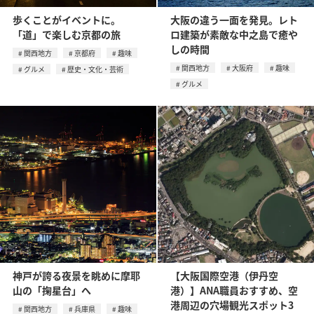
歩くことがイベントに。
大阪の違う一面を発見。レト
「道」で楽しむ京都の旅
ロ建築が素敵な中之島で癒や
しの時間
関西地方
京都府
趣味
関西地方
大阪府
趣味
グルメ
歴史・文化・芸術
グルメ
神戸が誇る夜景を眺めに摩耶
【大阪国際空港（伊丹空
山の「掬星台」へ
港）】ANA職員おすすめ、空
港周辺の穴場観光スポット3
関西地方
兵庫県
趣味