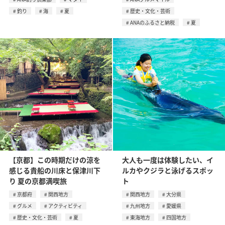
釣り
海
夏
歴史・文化・芸術
ANAのふるさと納税
夏
【京都】この時期だけの涼を
大人も一度は体験したい、イ
感じる貴船の川床と保津川下
ルカやクジラと泳げるスポッ
り 夏の京都満喫旅
ト
京都府
関西地方
関西地方
大分県
グルメ
アクティビティ
九州地方
愛媛県
歴史・文化・芸術
夏
東海地方
四国地方