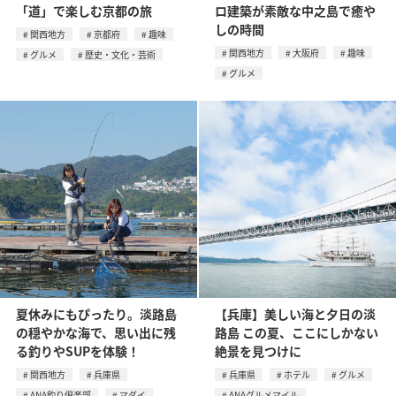
「道」で楽しむ京都の旅
ロ建築が素敵な中之島で癒や
しの時間
関西地方
京都府
趣味
関西地方
大阪府
趣味
グルメ
歴史・文化・芸術
グルメ
夏休みにもぴったり。淡路島
【兵庫】美しい海と夕日の淡
の穏やかな海で、思い出に残
路島 この夏、ここにしかない
る釣りやSUPを体験！
絶景を見つけに
関西地方
兵庫県
兵庫県
ホテル
グルメ
ANA釣り倶楽部
マダイ
ANAグルメマイル