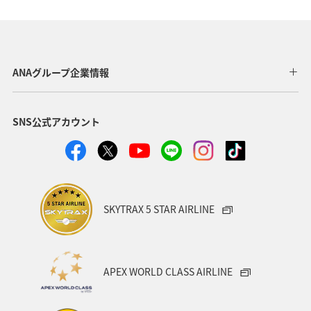
滋賀県
秋
ツアー
九州地方
東海地方
四国地方
アユ
空港グルメ
春
湖
ANAグループ企業情報
神戸
冬
自然・植物
ホテル
SNS公式アカウント
ANAグルメマイル
ANAのふるさと納税
大分県
愛媛県
静岡県
沖縄
島根県
夜景
女子旅
北陸地方
スズキ
マアジ
SKYTRAX 5 STAR AIRLINE
アオリイカ
クロダイ
ワカサギ
APEX WORLD CLASS AIRLINE