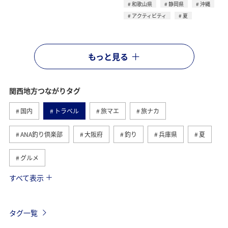
和歌山県
静岡県
沖縄
アクティビティ
夏
もっと見る
関西地方つながりタグ
国内
トラベル
旅マエ
旅ナカ
ANA釣り倶楽部
大阪府
釣り
兵庫県
夏
グルメ
すべて表示
京都府
和歌山県
アクティビティ
趣味
歴史・文化・芸術
海
川
タグ一覧
年末年始の関西地方の旅行・グルメ
奈良県
マダイ