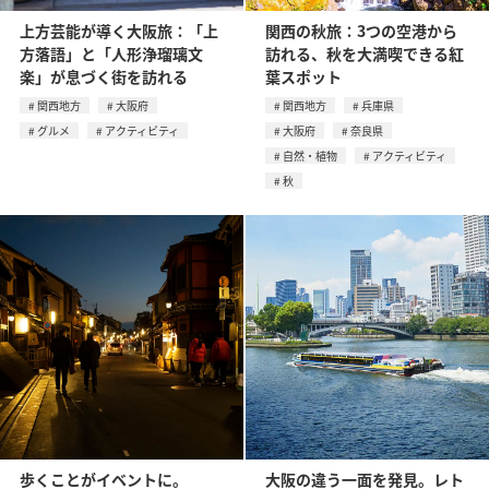
上方芸能が導く大阪旅：「上
関西の秋旅：3つの空港から
方落語」と「人形浄瑠璃文
訪れる、秋を大満喫できる紅
楽」が息づく街を訪れる
葉スポット
関西地方
大阪府
関西地方
兵庫県
グルメ
アクティビティ
大阪府
奈良県
自然・植物
アクティビティ
秋
歩くことがイベントに。
大阪の違う一面を発見。レト