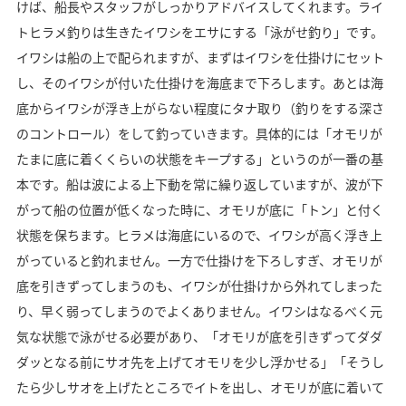
けば、船長やスタッフがしっかりアドバイスしてくれます。ライ
トヒラメ釣りは生きたイワシをエサにする「泳がせ釣り」です。
イワシは船の上で配られますが、まずはイワシを仕掛けにセット
し、そのイワシが付いた仕掛けを海底まで下ろします。あとは海
底からイワシが浮き上がらない程度にタナ取り（釣りをする深さ
のコントロール）をして釣っていきます。具体的には「オモリが
たまに底に着くくらいの状態をキープする」というのが一番の基
本です。船は波による上下動を常に繰り返していますが、波が下
がって船の位置が低くなった時に、オモリが底に「トン」と付く
状態を保ちます。ヒラメは海底にいるので、イワシが高く浮き上
がっていると釣れません。一方で仕掛けを下ろしすぎ、オモリが
底を引きずってしまうのも、イワシが仕掛けから外れてしまった
り、早く弱ってしまうのでよくありません。イワシはなるべく元
気な状態で泳がせる必要があり、「オモリが底を引きずってダダ
ダッとなる前にサオ先を上げてオモリを少し浮かせる」「そうし
たら少しサオを上げたところでイトを出し、オモリが底に着いて