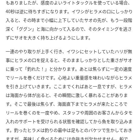
もありましたが、感度のよいライトタックルを使っている場合、
40秒は逆に待ちすぎになります。イワシがヒラメの口にしっかり
入ると、その時まで小幅に上下していたサオの先が、もう一段階
深く「ググン」と海に向かって入るので、そのタイミングを逃さ
ずにサオを大きく持ち上げるようにします。
一連のやり取りが上手く行き、イワシにセットしていたハリが無
事にヒラメの口を捉えると、そのまましっかりとした重さがサオ
に乗って「釣れた！」と分かります。あとは焦らずに一定の速度
でリールを巻くだけです。心地よい重量感を味わいながらヒラメ
を引き上げていきます。ここまでくればあと一息ですが、ヒラメ
は海面から体が出ると、その瞬間に激しく暴れることがありま
す。そこで最後は焦らず、海面直下までヒラメが来たところで
リールを巻くのを一度やめ、スタッフや周囲のお客さんからタモ
入れのサポートを受けられる状態を確認してから魚を取り込みま
す。釣ったヒラメは釣りの最中は足もとのバケツで生かしておき
ますが、美味しく食べるためには血抜きが欠かせません。船で