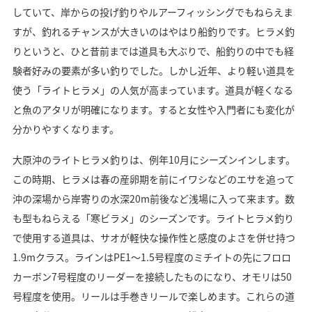
していて、岸からの投げ釣りやルアーフィッシングでもねらえま
すが、釣れるチャンスが大きいのはやはり船釣りです。ヒラメ釣
りというと、ひと昔前までは道具も大ぶりで、船釣りの中でも経
験者好みの要素が多い釣りでした。しかし近年、より軽い道具を
使う「ライトヒラメ」の人気が高まっています。道具が軽くなる
と魚のアタリが明確になります。すると女性や入門者にも変化が
分かりやすくなります。
大原沖のライトヒラメ釣りは、例年10月にシーズンインします。
この時期、ヒラメは春の産卵期を前にイワシなどのエサを追って
沖の深場から岸寄りの水深20m前後など浅場に入って来ます。数
も型もねらえる「寒ビラメ」のシーズンです。ライトヒラメ釣り
で使用する道具は、サオが軽快な操作性と感度のよさを併せ持つ
1.9mクラス。ラインはPE1～1.5号程度のミチイトの先にフロロ
カーボン7号程度のリーダーを接続したものになり、オモリは50
号程度を使用。リールは手巻きリールで楽しめます。これらの道