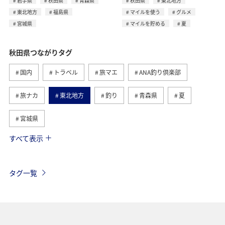
岩手県
秋田県
青森県
秋田県
東北地方
東北地方
福島県
マイルを使う
グルメ
宮城県
マイルを貯める
夏
秋田県つながりタグ
国内
トラベル
旅マエ
ANA釣り倶楽部
旅ナカ
東北地方
釣り
青森県
夏
宮城県
すべて表示
グルメ
春
川
北海道
福岡県
ライフ
アクティビティ
家族旅行
イワナ
タグ一覧
ヤマメ
東京都
京都府
湖
秋
歴史・文化・芸術
温泉
岩手県
冬