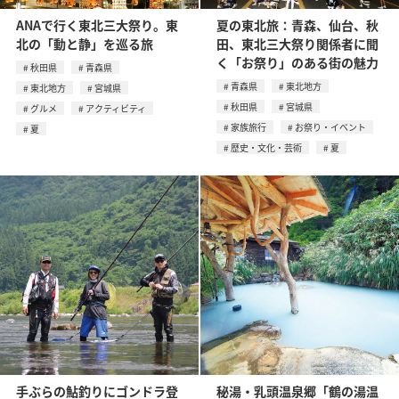
ANAで行く東北三大祭り。東
夏の東北旅：青森、仙台、秋
北の「動と静」を巡る旅
田、東北三大祭り関係者に聞
く「お祭り」のある街の魅力
秋田県
青森県
青森県
東北地方
東北地方
宮城県
秋田県
宮城県
グルメ
アクティビティ
家族旅行
お祭り・イベント
夏
歴史・文化・芸術
夏
手ぶらの鮎釣りにゴンドラ登
秘湯・乳頭温泉郷「鶴の湯温