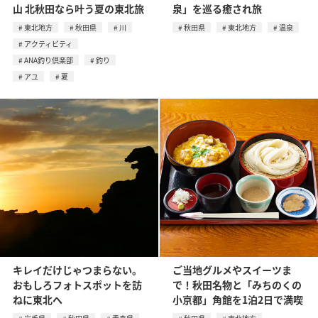
山 北秋田なら叶う夏の東北旅
泉」を巡る癒され旅
東北地方
秋田県
川
秋田県
東北地方
温泉
アクティビティ
ANA釣り倶楽部
釣り
アユ
夏
キレイだけじゃつまらない。
ご当地グルメやスイーツま
おもしろフォトスポットを訪
で！秋田名物と「みちのくの
ねに東北へ
小京都」角館を1泊2日で満喫