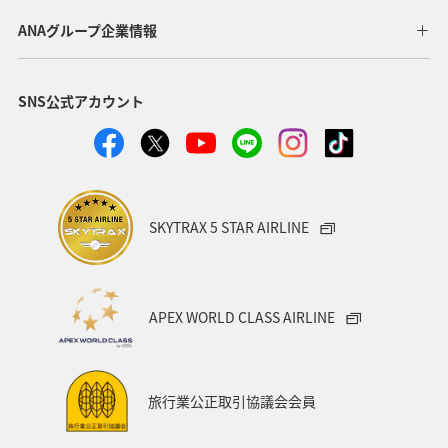
福井県
千葉県
ショッピング＆ライフ
香川県
ANAグループ企業情報
長崎県
沖縄県
自然・植物
神奈川県
SNS公式アカウント
兵庫県
お祭り・イベント
アユ
フォトジェニックな写真を撮る
福島県
茨城県
ANAグルメマイル
鳥取県
AMC会員専用サービス
SKYTRAX 5 STAR AIRLINE
趣味
日本の歴史・文化・芸術
世界遺産
マイルを使う
マイルを貯める
APEX WORLD CLASS AIRLINE
旅行業公正取引協議会会員