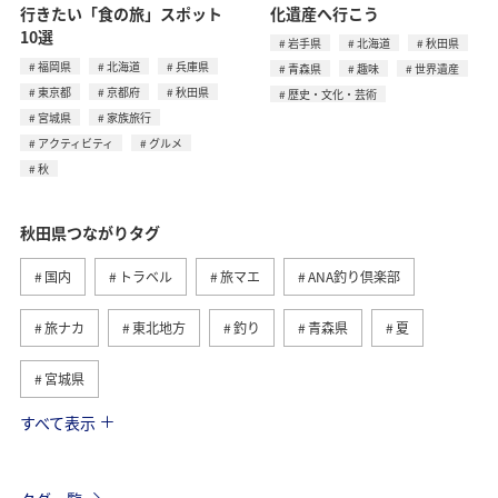
行きたい「食の旅」スポット
化遺産へ行こう
10選
岩手県
北海道
秋田県
福岡県
北海道
兵庫県
青森県
趣味
世界遺産
東京都
京都府
秋田県
歴史・文化・芸術
宮城県
家族旅行
アクティビティ
グルメ
秋
秋田県つながりタグ
国内
トラベル
旅マエ
ANA釣り倶楽部
旅ナカ
東北地方
釣り
青森県
夏
宮城県
すべて表示
グルメ
春
川
北海道
福岡県
ライフ
アクティビティ
家族旅行
イワナ