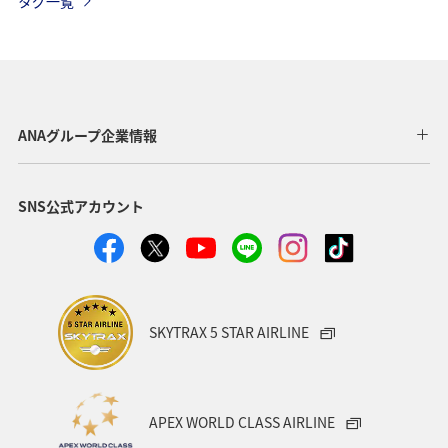
タグ一覧
ヤマメ
東京都
京都府
湖
秋
歴史・文化・芸術
温泉
岩手県
冬
福井県
千葉県
ショッピング＆ライフ
香川県
ANAグループ企業情報
長崎県
沖縄県
自然・植物
神奈川県
SNS公式アカウント
兵庫県
お祭り・イベント
アユ
フォトジェニックな写真を撮る
福島県
茨城県
ANAグルメマイル
鳥取県
AMC会員専用サービス
SKYTRAX 5 STAR AIRLINE
趣味
日本の歴史・文化・芸術
世界遺産
マイルを使う
マイルを貯める
APEX WORLD CLASS AIRLINE