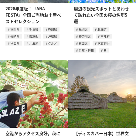
2026年度版！「ANA
周辺の観光スポットとあわせ
FESTA」全国ご当地お土産ベ
て訪れたい全国の桜の名所5
ストセレクション
選
福岡県
千葉県
香川県
福岡県
北海道
長崎県
東京都
沖縄県
神奈川県
京都府
秋田県
北海道
グルメ
秋田県
家族旅行
自然・植物
春
空港からアクセス良好。秋に
【ディスカバー日本】世界文