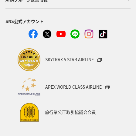
秋田県
神奈川県
青森県
釧路
東北海道
SNS公式アカウント
熊本県
香川県
京都府
スキー・スノボ
兵庫県
旅館
日常
ANAのふるさと納税
富山県
静岡県
空港グルメ
SKYTRAX 5 STAR AIRLINE
ANAショッピング A-style
歴史・文化・芸術
一人旅
世界遺産
長崎県
沖縄県
東北地方
APEX WORLD CLASS AIRLINE
カップル
関東・甲信越地方
四国地方
広島県
鹿児島県
沖縄
旭川
九州地方
紅葉
旅行業公正取引協議会会員
秋のアクティビティ
マイルを貯める
富良野
高知県
冬の北海道旅行
洞爺湖
愛知県