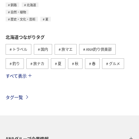
釧路
北海道
自然・植物
歴史・文化・芸術
夏
北海道つながりタグ
トラベル
国内
旅マエ
ANA釣り倶楽部
釣り
旅ナカ
夏
秋
春
グルメ
すべて表示
湖
トラウト
冬
川
自然・植物
海
アクティビティ
ライフ
家族旅行
タグ一覧
福岡県
ショッピング＆ライフ
東京都
趣味
山形県
ワーケーション
ホテル
温泉
札幌
函館
ワカサギ
知床
千葉県
ANAグループ企業情報