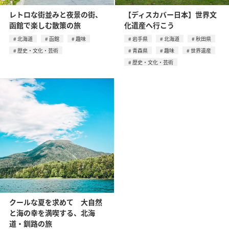
レトロな街並みと夜景の街、
【ディスカバー日本】世界文
函館で楽しむ散策の旅
化遺産へ行こう
北海道
函館
趣味
岩手県
北海道
秋田県
歴史・文化・芸術
青森県
趣味
世界遺産
歴史・文化・芸術
クールな夏を求めて 大自然
と海の幸を満喫する、北海
道・釧路の旅