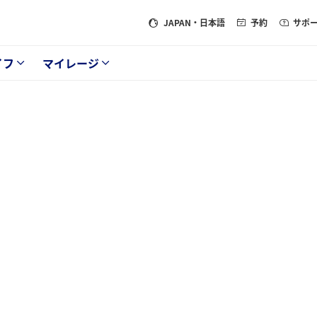
JAPAN
・日本語
予約
サポ
イフ
マイレージ