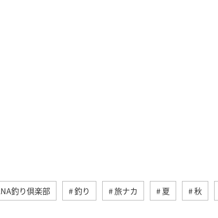
ANA釣り倶楽部
釣り
旅ナカ
夏
秋
自然・植物
海
アクティビティ
ライフ