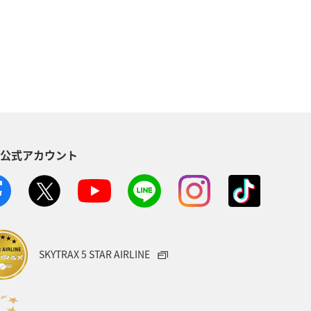
温泉
札幌
函館
熊本県
香川県
京都府
県
空港グルメ
S公式アカウント
縄県
東北地方
カップル
紅葉
秋のアクティビティ
府
宮城県
愛媛県
SKYTRAX 5 STAR AIRLINE
ベント
神戸
小樽
箱根
北海道の旅ナカ
ANAグルメマイル