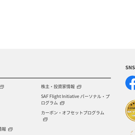
趣味
山形県
ワーケーション
ホテル
秋田県
神奈川県
青森県
釧路
東北海道
日常
ANAのふるさと納税
富山県
静岡
SN
化・芸術
一人旅
世界遺産
長崎県
沖
広島県
鹿児島県
沖縄
旭川
九州地方
株主・投資家情報
SAF Flight Initiative パーソナル・プ
県
冬の北海道旅行
洞爺湖
愛知県
大阪
ログラム
カーボン・オフセットプログラム
石垣
奈良県
新潟県
三重県
お祭り・イ
情報
島根県
サイクリング
ゴールデンウィーク