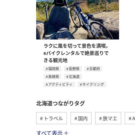
ラクに風を切って景色を満喫。
eバイクレンタルで絶景巡りで
きる観光地
福岡県
長野県
京都府
島根県
北海道
アクティビティ
サイクリング
北海道つながりタグ
トラベル
国内
旅マエ
すべて表示
湖
トラウト
冬
川