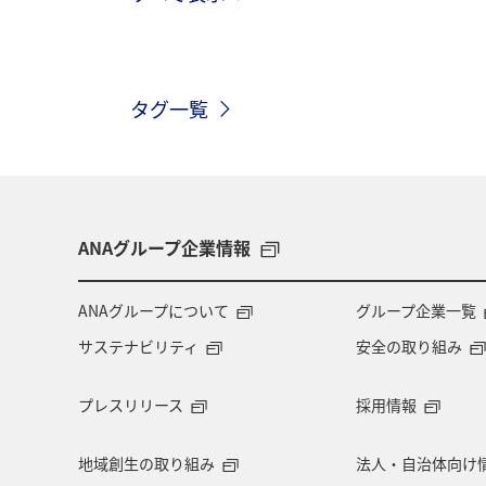
ショッピング＆ライフ
東京都
タグ一覧
ワカサギ
知床
千葉県
スキー・スノボ
兵庫県
旅館
ANAショッピング A-style
歴史・文
ANAグループ企業情報
関東・甲信越地方
四国地方
ANAグループについて
グループ企業一覧
サステナビリティ
安全の取り組み
マイルを貯める
富良野
高知
プレスリリース
採用情報
飛行機
仙台
年末年始
地域創生の取り組み
法人・自治体向け
マイルを使う
夜景
長野県