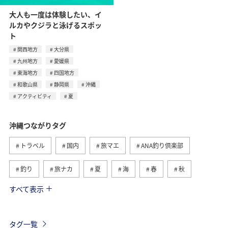
大人も一度は体験したい、イ
ルカやクジラと泳げるスポッ
ト
関西地方
大分県
九州地方
愛媛県
東海地方
四国地方
和歌山県
静岡県
沖縄
アクティビティ
夏
沖縄つながりタグ
トラベル
国内
旅マエ
ANA釣り倶楽部
釣り
旅ナカ
夏
海
春
秋
すべて表示
自然・植物
アクティビティ
西表島
冬
鹿児島県
ロウニンアジ（GT）
グルメ
石垣
タグ一覧