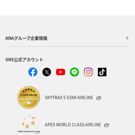
沖縄県
宮古島
世界遺産
家族旅行
マイルを貯める
アオリイカ
東京都
ホテル
趣味
ゴルフ
歴史・文化・芸術
八丈島
ANAグループ企業情報
タチウオ
ショッピング＆ライフ
北海道
愛媛県
SNS公式アカウント
ライフ
ANAのふるさと納税
和歌山県
ANAマイレージクラブ
ANAグルメマイル
AMC会員専用サービス
ANAショッピング A-style
SKYTRAX 5 STAR AIRLINE
プレミアムメンバー
湖
福岡県
広島県
飛行機
仙台
温泉
年末年始
旅館
APEX WORLD CLASS AIRLINE
日常
ゴールデンウィーク
マリンスポーツ