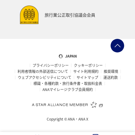
ハイキング・登山
旅アト
関西地方
大分県
旅行業公正取引協議会会員
九州地方
東海地方
四国地方
静岡県
兵庫県
リゾート
ラウンジ
ダイヤモンドサービス
那覇
女子旅
JAPAN
プライバシーポリシー
クッキーポリシー
マイルを使う
日本の歴史・文化・芸術
青森県
利用者情報の外部送信について
サイト利用規約
推奨環境
ウェブアクセシビリティについて
サイトマップ
運送約款
大阪府
標識・各種約款・旅行条件書・取扱料金表
ANAマイレージクラブ会員規約
Copyright ©
ANA・ANA X