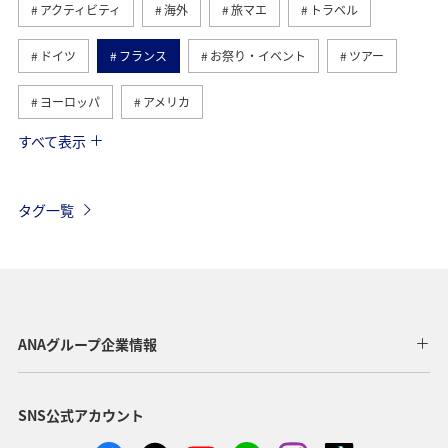
アクティビティ
海外
旅マエ
トラベル
ドイツ
フランス
お祭り・イベント
ツアー
ヨーロッパ
アメリカ
すべて表示
ベトナム
ハワイ
タイ
メキシコ
オーストラリア
歴史・文化・芸術
ベルギー
タグ一覧
スイス
シンガポール
スペイン
年末年始
台湾
香港
カナダ
イギリス
インドネシア
旅ナカ
東南アジア・南アジア
ANAグループ企業情報
グルメ
冬
夏
韓国
イタリア
秋
SNS公式アカウント
アメリカ・カナダ・中南米
スウェーデン
東アジア