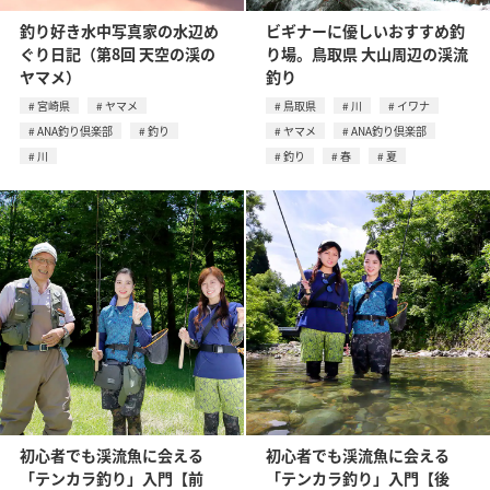
釣り好き水中写真家の水辺め
ビギナーに優しいおすすめ釣
ぐり日記（第8回 天空の渓の
り場。鳥取県 大山周辺の渓流
ヤマメ）
釣り
宮崎県
ヤマメ
鳥取県
川
イワナ
ANA釣り倶楽部
釣り
ヤマメ
ANA釣り倶楽部
川
釣り
春
夏
初心者でも渓流魚に会える
初心者でも渓流魚に会える
「テンカラ釣り」入門【前
「テンカラ釣り」入門【後