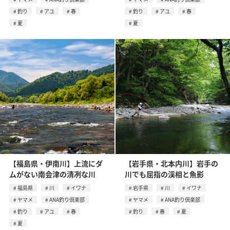
釣り
アユ
春
釣り
アユ
春
夏
夏
【福島県・伊南川】上流にダ
【岩手県・北本内川】岩手の
ムがない南会津の清冽な川
川でも屈指の渓相と魚影
福島県
川
イワナ
岩手県
川
イワナ
ヤマメ
ANA釣り倶楽部
ヤマメ
ANA釣り倶楽部
釣り
アユ
春
釣り
春
夏
夏