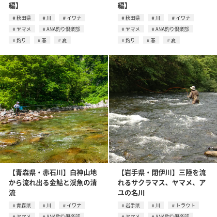
編】
編】
秋田県
川
イワナ
秋田県
川
イワナ
ヤマメ
ANA釣り倶楽部
ヤマメ
ANA釣り倶楽部
釣り
春
夏
釣り
春
夏
【青森県・赤石川】白神山地
【岩手県・閉伊川】三陸を流
から流れ出る金鮎と渓魚の清
れるサクラマス、ヤマメ、ア
流
ユの名川
青森県
川
イワナ
岩手県
川
トラウト
ヤマメ
ANA釣り倶楽部
ヤマメ
ANA釣り倶楽部