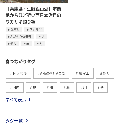
【兵庫県・生野銀山湖】市街
地からほど近い西日本注目の
ワカサギ釣り場
兵庫県
ワカサギ
ANA釣り倶楽部
湖
釣り
春
冬
春つながりタグ
トラベル
ANA釣り倶楽部
旅マエ
釣り
国内
夏
海
秋
川
冬
すべて表示
旅ナカ
北海道
沖縄
ヤマメ
アクティビティ
イワナ
湖
海外
長崎県
タグ一覧
マダイ
アユ
トラウト
アオリイカ