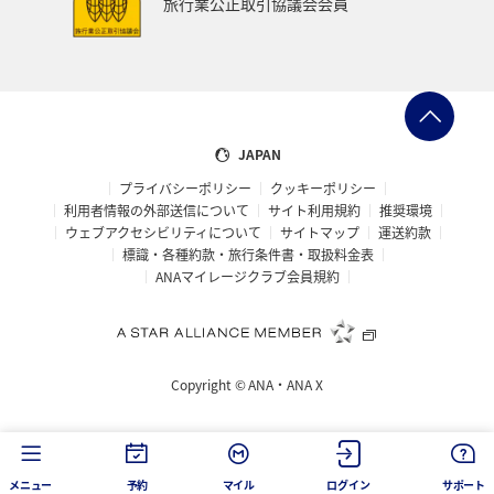
旅行業公正取引協議会会員
熊本県
宮崎県
関西地方
大阪府
マアジ
東南アジア・南アジア
アメリカ・カナダ・中南米
ベトナム
オーストラリア
イタリア
ハワイ
JAPAN
プライバシーポリシー
クッキーポリシー
タイ
南伊豆
ワカサギ
コイ
東北地方
利用者情報の外部送信について
サイト利用規約
推奨環境
ウェブアクセシビリティについて
サイトマップ
運送約款
佐賀県
世界遺産
温泉
ゴールデンウィーク
標識・各種約款・旅行条件書・取扱料金表
ANAマイレージクラブ会員規約
三重県
中国地方
広島県
台湾
フィリピン
シンガポール
アメリカ
バンコク
Copyright ©
ANA・ANA X
釧路
イギリス
ホノルル
スズキ
沖縄県
宮城県
兵庫県
フナ
タチウオ
日光
メニュー
予約
マイル
ログイン
サポート
福島県
京都府
富山県
香川県
奈良県