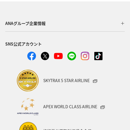
東京都
福岡県
神奈川県
静岡県
アマゴ
鹿児島県
自然・植物
秋田県
メジナ
ANAグループ企業情報
和歌山県
クロダイ
九州地方
SNS公式アカウント
ロウニンアジ（GT）
岐阜県
青森県
八丈島
高知県
千葉県
西表島
イシダイ
福井県
群馬県
栃木県
大分県
滋賀県
グルメ
SKYTRAX 5 STAR AIRLINE
徳島県
鳥取県
埼玉県
お祭り・イベント
ツアー
メキシコ
韓国
ブリ
島根県
APEX WORLD CLASS AIRLINE
山口県
愛媛県
石垣
宮古島
新潟県
長野県
岩手県
家族旅行
関東・甲信越地方