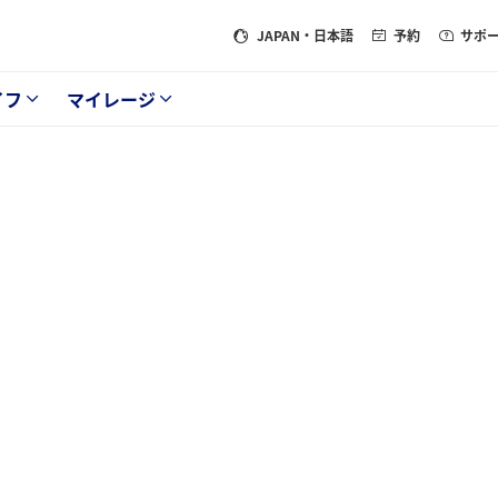
JAPAN
・日本語
予約
サポ
イフ
マイレージ