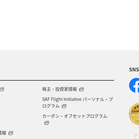
福岡県
神奈川県
静岡県
アマゴ
九州地方
ロウニンアジ（GT）
岐阜県
栃木県
福井県
群馬県
大分県
滋賀県
SN
潟県
宮古島
ブリ
愛媛県
山口県
ツアー
家族旅行
関東・甲信越地方
熊本県
株主・投資家情報
SAF Flight Initiative パーソナル・プ
イ
ワカサギ
オーストラリア
アメリカ・カナ
ログラム
カーボン・オフセットプログラム
東北地方
佐賀県
世界遺産
温泉
ゴ
情報
タチウオ
福島県
日光
スズキ
バンコク