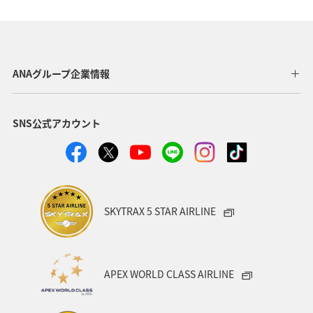
マダイ
アユ
トラウト
アオリイカ
東京都
福岡県
神奈川県
静岡県
アマゴ
鹿児島県
自然・植物
秋田県
メジナ
ANAグループ企業情報
和歌山県
クロダイ
九州地方
SNS公式アカウント
ロウニンアジ（GT）
岐阜県
青森県
八丈島
高知県
千葉県
西表島
イシダイ
福井県
栃木県
群馬県
大分県
滋賀県
グルメ
SKYTRAX 5 STAR AIRLINE
徳島県
鳥取県
埼玉県
石垣
岩手県
新潟県
宮古島
韓国
メキシコ
ブリ
APEX WORLD CLASS AIRLINE
島根県
長野県
愛媛県
山口県