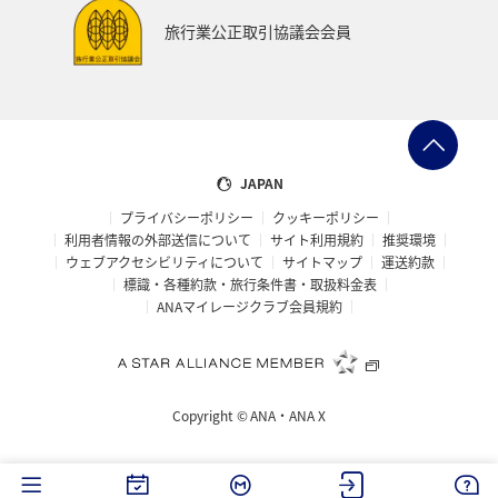
お祭り・イベント
ツアー
家族旅行
旅行業公正取引協議会会員
関東・甲信越地方
熊本県
宮崎県
関西地方
大阪府
マアジ
コイ
アメリカ・カナダ・中南米
ハワイ
ワカサギ
南伊豆
タイ
JAPAN
プライバシーポリシー
クッキーポリシー
オーストラリア
東南アジア・南アジア
ベトナム
利用者情報の外部送信について
サイト利用規約
推奨環境
ウェブアクセシビリティについて
サイトマップ
運送約款
イタリア
東北地方
佐賀県
世界遺産
標識・各種約款・旅行条件書・取扱料金表
ANAマイレージクラブ会員規約
温泉
ゴールデンウィーク
三重県
中国地方
広島県
フナ
タチウオ
福島県
日光
Copyright ©
ANA・ANA X
イギリス
ホノルル
沖縄県
宮城県
釧路
バンコク
兵庫県
スズキ
台湾