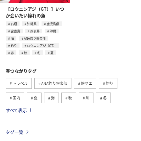
【ロウニンアジ（GT）】いつ
か会いたい憧れの魚
石垣
沖縄県
鹿児島県
宮古島
西表島
沖縄
海
ANA釣り倶楽部
釣り
ロウニンアジ（GT）
春
秋
冬
夏
春つながりタグ
トラベル
ANA釣り倶楽部
旅マエ
釣り
国内
夏
海
秋
川
冬
すべて表示
旅ナカ
北海道
沖縄
ヤマメ
アクティビティ
イワナ
湖
海外
長崎県
タグ一覧