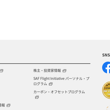
福岡県
神奈川県
静岡県
アマゴ
九州地方
ロウニンアジ（GT）
岐阜県
福井県
栃木県
群馬県
大分県
滋賀県
SN
潟県
宮古島
韓国
メキシコ
ブリ
アー
家族旅行
関東・甲信越地方
熊本県
株主・投資家情報
SAF Flight Initiative パーソナル・プ
ダ・中南米
ハワイ
ワカサギ
南伊豆
タ
ログラム
カーボン・オフセットプログラム
イタリア
東北地方
佐賀県
世界遺産
情報
フナ
タチウオ
福島県
日光
イギリス