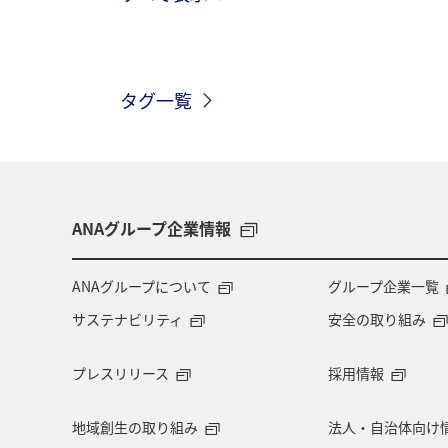
トラウト
アオリイカ
東京都
タグ一覧
メジナ
和歌山県
クロダイ
千葉県
西表島
イシダイ
埼玉県
石垣
岩手県
新
ANAグループ企業情報
山口県
お祭り・イベント
ツ
ANAグループについて
グループ企業一覧
サステナビリティ
安全の取り組み
マアジ
コイ
アメリカ・カナ
プレスリリース
採用情報
東南アジア・南アジア
ベトナム
地域創生の取り組み
法人・自治体向け
三重県
中国地方
広島県