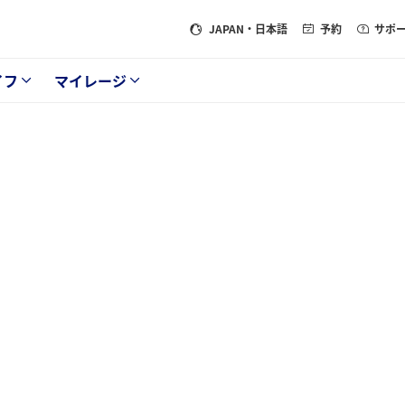
JAPAN
・日本語
予約
サポ
イフ
マイレージ