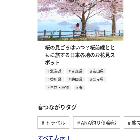
桜の見ごろはいつ？桜前線とと
もに旅する日本各地のお花見ス
ポット
北海道
青森県
富山県
香川県
静岡県
奈良県
自然・植物
春
春つながりタグ
トラベル
ANA釣り倶楽部
旅
すべて表示
旅ナカ
北海道
沖縄
ヤ