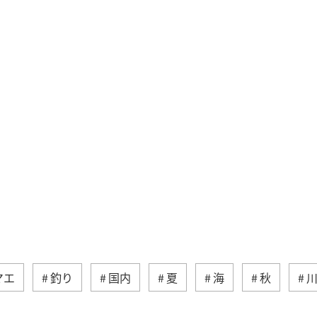
マエ
釣り
国内
夏
海
秋
マメ
アクティビティ
イワナ
湖
海外