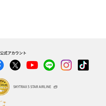
鹿児島県
自然・植物
秋田県
青森県
八丈島
高知県
グルメ
徳島県
鳥取県
S公式アカウント
島根県
長野県
愛媛県
宮崎県
関西地方
大阪府
イ
オーストラリア
SKYTRAX 5 STAR AIRLINE
温泉
ゴールデンウィーク
ホノルル
沖縄県