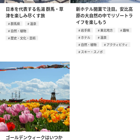
日本を代表する名湯 群馬・草
新ホテル開業で注目。安比高
津を楽しみ尽くす旅
原の大自然の中でリゾートラ
イフを楽しもう
群馬県
温泉
岩手県
東北地方
趣味
自然・植物
ホテル
温泉
歴史・文化・芸術
自然・植物
アクティビティ
スキー・スノボ
ゴールデンウィークはいつか