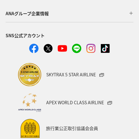
歴史・文化・芸術
一人旅
ワーケーション（単身）
ANAグループ企業情報
沖縄
年末年始
熱海
三重県
SNS公式アカウント
ANAのふるさと納税
千葉県
秋田県
箱根
岩手県
アクティビティ
家族旅行
ワーケーション（家族）
マイルを使う
SKYTRAX 5 STAR AIRLINE
ANAマイレージクラブ
愛媛県
四国地方
キャンプ・グランピング
福島県
富山県
栃木県
APEX WORLD CLASS AIRLINE
伊豆
紅葉
佐賀県
電車
夏
飛行機
スキー・スノボ
ゴールデンウィーク
旅行業公正取引協議会会員
ライフ
冬のふるさと納税
日常