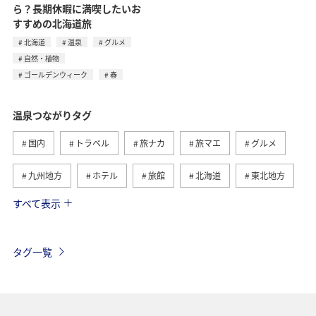
ら？長期休暇に満喫したいお
すすめの北海道旅
北海道
温泉
グルメ
自然・植物
ゴールデンウィーク
春
温泉つながりタグ
国内
トラベル
旅ナカ
旅マエ
グルメ
九州地方
ホテル
旅館
北海道
東北地方
すべて表示
冬
関東・甲信越地方
北陸地方
群馬県
ワーケーション
神奈川県
東海地方
熊本県
タグ一覧
静岡県
鹿児島県
自然・植物
ツアー
春
兵庫県
秋
趣味
山形県
大分県