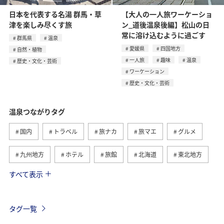
日本を代表する名湯 群馬・草
【大人の一人旅ワーケーショ
津を楽しみ尽くす旅
ン_道後温泉後編】松山の日
常に溶け込むように過ごす
群馬県
温泉
愛媛県
四国地方
自然・植物
一人旅
趣味
温泉
歴史・文化・芸術
ワーケーション
歴史・文化・芸術
温泉つながりタグ
国内
トラベル
旅ナカ
旅マエ
グルメ
九州地方
ホテル
旅館
北海道
東北地方
すべて表示
冬
関東・甲信越地方
北陸地方
群馬県
ワーケーション
神奈川県
東海地方
熊本県
タグ一覧
静岡県
鹿児島県
自然・植物
ツアー
春