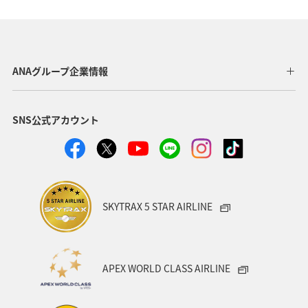
兵庫県
秋
趣味
山形県
大分県
歴史・文化・芸術
一人旅
ワーケーション（単身）
ANAグループ企業情報
沖縄
年末年始
熱海
三重県
SNS公式アカウント
ANAのふるさと納税
千葉県
秋田県
箱根
岩手県
アクティビティ
家族旅行
ワーケーション（家族）
マイルを使う
SKYTRAX 5 STAR AIRLINE
ANAマイレージクラブ
愛媛県
四国地方
キャンプ・グランピング
福島県
富山県
栃木県
APEX WORLD CLASS AIRLINE
伊豆
紅葉
佐賀県
電車
夏