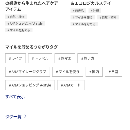
の感謝から生まれたヘアケア
＆エコロジカルステイ
アイテム
西表島
沖縄
自然・植物
マイルを使う
自然・植物
ANAショッピング A-style
マイルを貯める
マイルを貯める
マイルを貯めるつながりタグ
ライフ
トラベル
旅マエ
旅ナカ
ANAマイレージクラブ
マイルを使う
国内
日常
ANAショッピング A-style
ANAカード
すべて表示
マイルの教室
ANAグルメマイル
ショッピング＆ライフ
グルメ
ANA Pay
タグ一覧
ANAマイレージモール
アクティビティ
東京都