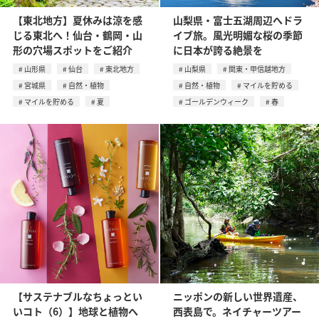
【東北地方】夏休みは涼を感
山梨県・富士五湖周辺へドラ
じる東北へ！仙台・鶴岡・山
イブ旅。風光明媚な桜の季節
形の穴場スポットをご紹介
に日本が誇る絶景を
山形県
仙台
東北地方
山梨県
関東・甲信越地方
宮城県
自然・植物
自然・植物
マイルを貯める
マイルを貯める
夏
ゴールデンウィーク
春
【サステナブルなちょっとい
ニッポンの新しい世界遺産、
いコト（6）】地球と植物へ
西表島で。ネイチャーツアー