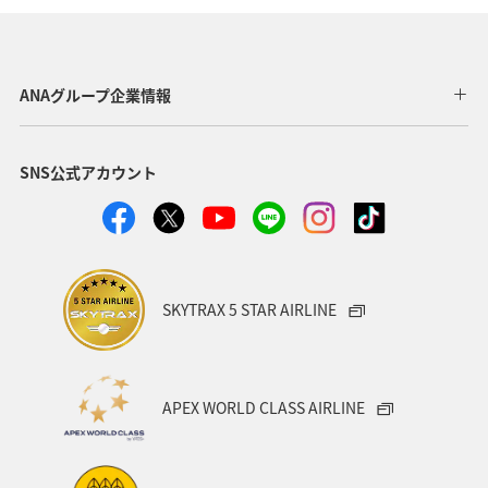
関東・甲信越地方
ANA Mall
旅アト
夏
日常生活でマイルを貯める（自宅にいながら貯める）
ANAグループ企業情報
自然・植物
沖縄
アプリ
SNS公式アカウント
AMC会員専用サービス
宮崎県
プレミアムメンバー
ANAのサービス
ホテル
ANAのオンラインショップ
東北地方
ゴルフ
ダイヤモンドサービス
SKYTRAX 5 STAR AIRLINE
プラチナサービス
北海道
名古屋
群馬県
宮城県
兵庫県
春
冬
神奈川県
APEX WORLD CLASS AIRLINE
釣り
ANA釣り倶楽部
歴史・文化・芸術
秋田県
ANAでんき
糸島
一人旅
スーパーフライヤーズ