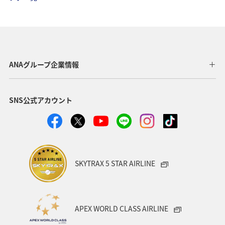
ANAマイレージモール
アクティビティ
東京都
関東・甲信越地方
ANA Mall
旅アト
夏
日常生活でマイルを貯める（自宅にいながら貯める）
ANAグループ企業情報
自然・植物
沖縄
アプリ
SNS公式アカウント
AMC会員専用サービス
宮崎県
プレミアムメンバー
ANAのサービス
ホテル
ANAのオンラインショップ
東北地方
ゴルフ
ダイヤモンドサービス
SKYTRAX 5 STAR AIRLINE
プラチナサービス
北海道
名古屋
群馬県
宮城県
兵庫県
春
冬
神奈川県
APEX WORLD CLASS AIRLINE
釣り
ANA釣り倶楽部
歴史・文化・芸術
秋田県