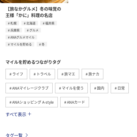
【旅なかグルメ】冬の味覚の
王様「かに」料理の名店
札幌
北海道
福井県
兵庫県
グルメ
ANAグルメマイル
マイルを貯める
冬
マイルを貯めるつながりタグ
ライフ
トラベル
旅マエ
旅ナカ
ANAマイレージクラブ
マイルを使う
国内
日常
ANAショッピング A-style
ANAカード
すべて表示
マイルの教室
ANAグルメマイル
ショッピング＆ライフ
グルメ
ANA Pay
タグ一覧