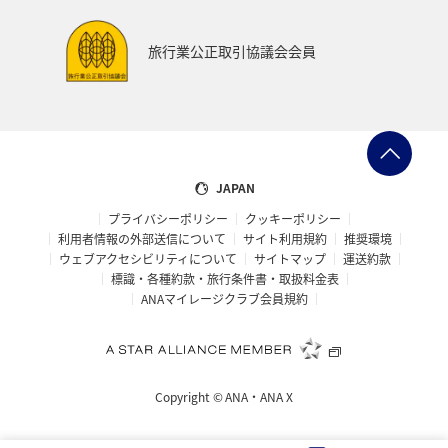
ANAでんき
糸島
一人旅
スーパーフライヤーズ
旅行業公正取引協議会会員
ブロンズサービス
ラウンジ
海外
趣味
ANA CA's Note
ANAの保険
マイルの使い道
ANA SKY コイン
沖縄県
九州地方
ツアー
JAPAN
プライバシーポリシー
クッキーポリシー
旅の準備
愛知県
ANAセレクション
山形県
利用者情報の外部送信について
サイト利用規約
推奨環境
ウェブアクセシビリティについて
サイトマップ
運送約款
仙台
ゴールデンウィーク
山梨県
札幌
標識・各種約款・旅行条件書・取扱料金表
ANAマイレージクラブ会員規約
福井県
海
記念日
編集長のおすすめ
帰省
西表島
おトクな旅
予約
機内
Copyright ©
ANA・ANA X
保安検査
車
手荷物