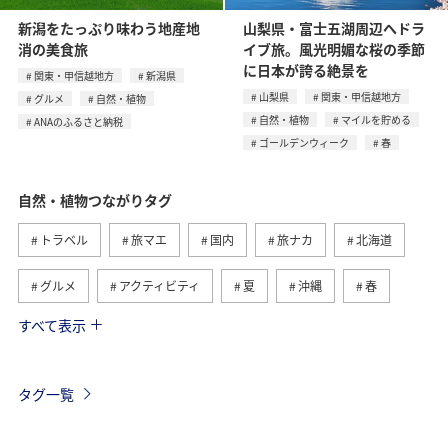
新潟をたっぷり味わう地産地
山梨県・富士五湖周辺へドラ
消の美食旅
イブ旅。風光明媚な桜の季節
に日本が誇る絶景を
関東・甲信越地方
新潟県
山梨県
関東・甲信越地方
グルメ
自然・植物
自然・植物
マイルを貯める
ANAのふるさと納税
ゴールデンウィーク
春
自然・植物つながりタグ
トラベル
旅マエ
国内
旅ナカ
北海道
グルメ
アクティビティ
夏
沖縄
春
すべて表示
趣味
世界遺産
歴史・文化・芸術
四国地方
高知県
九州地方
海外
東北地方
秋
タグ一覧
西表島
マイルを貯める
温泉