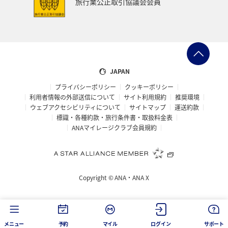
旅行業公正取引協議会会員
神奈川県
京都府
秋田県
兵庫県
大阪府
島根県
山口県
広島県
徳島県
大分県
長崎県
佐賀県
静岡県
東海地方
糸島
JAPAN
プライバシーポリシー
クッキーポリシー
パース
札幌
旭川
函館
宮古島
利用者情報の外部送信について
サイト利用規約
推奨環境
ウェブアクセシビリティについて
サイトマップ
運送約款
ベトナム
東南アジア・南アジア
タイ
標識・各種約款・旅行条件書・取扱料金表
ANAマイレージクラブ会員規約
マレーシア
フィリピン
新潟県
マリンスポーツ
ハイキング・登山
石垣
沖縄県
富良野
Copyright ©
ANA・ANA X
海
ロウニンアジ（GT）
仙台
宮城県
川
トラウト
東北海道
冬
ホテル
メニュー
予約
マイル
ログイン
サポート
スキー・スノボ
山梨県
女子旅
マイルを使う