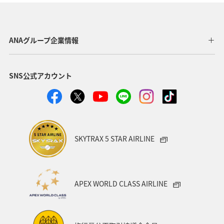
ANAショッピング A-style
釣り
ANA釣り倶楽部
宮崎県
北陸地方
福岡県
家族旅行
ANAグループ企業情報
オセアニア
オーストラリア
香川県
熊本県
SNS公式アカウント
富山県
ゴールデンウィーク
関東・甲信越地方
ANAのふるさと納税
山形県
アメリカ
シドニー
関西地方
奈良県
中国地方
青森県
SKYTRAX 5 STAR AIRLINE
愛知県
釧路
インドネシア
群馬県
東京都
岩手県
ライフ
ワーケーション
APEX WORLD CLASS AIRLINE
知床
ハワイ
旅アト
キャンプ・グランピング
鹿児島県
アメリカ・カナダ・中南米
ニューヨーク