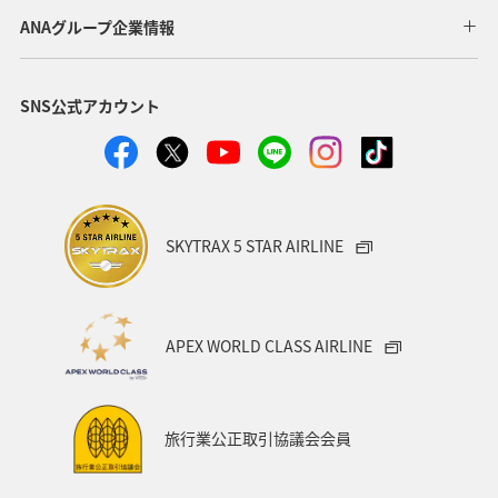
宮崎県
北陸地方
福岡県
家族旅行
ANAグループ企業情報
オセアニア
オーストラリア
香川県
熊本県
SNS公式アカウント
富山県
ゴールデンウィーク
関東・甲信越地方
ANAのふるさと納税
山形県
アメリカ
シドニー
関西地方
奈良県
中国地方
青森県
SKYTRAX 5 STAR AIRLINE
愛知県
釧路
インドネシア
群馬県
東京都
岩手県
ライフ
ワーケーション
APEX WORLD CLASS AIRLINE
知床
ハワイ
旅アト
キャンプ・グランピング
鹿児島県
アメリカ・カナダ・中南米
ニューヨーク
旅行業公正取引協議会会員
神奈川県
京都府
秋田県
兵庫県
大阪府