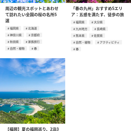
周辺の観光スポットとあわせ
「春の九州」おすすめ5エリ
て訪れたい全国の桜の名所5
ア：五感を満たす、徒歩の旅
選
福岡県
大分県
福岡県
北海道
九州地方
長崎県
神奈川県
京都府
熊本県
佐賀県
秋田県
家族旅行
自然・植物
アクティビティ
自然・植物
春
春
【福岡】夏の福岡巡り、2泊3