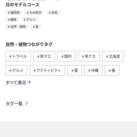
日のモデルコース
福岡県
九州地方
糸島
趣味
グルメ
自然・植物
夏
自然・植物つながりタグ
トラベル
旅マエ
国内
旅ナカ
北海道
グルメ
アクティビティ
夏
沖縄
春
すべて表示
趣味
世界遺産
歴史・文化・芸術
四国地方
高知県
九州地方
海外
東北地方
秋
タグ一覧
西表島
マイルを貯める
温泉
ANAショッピング A-style
釣り
ANA釣り倶楽部