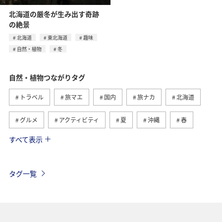
北海道の厳冬が生み出す奇跡
の絶景
北海道
東北海道
趣味
自然・植物
冬
自然・植物つながりタグ
トラベル
旅マエ
国内
旅ナカ
北海道
グルメ
アクティビティ
夏
沖縄
春
すべて表示
趣味
世界遺産
歴史・文化・芸術
四国地方
高知県
九州地方
海外
東北地方
秋
タグ一覧
西表島
マイルを貯める
温泉
ANAショッピング A-style
釣り
ANA釣り倶楽部