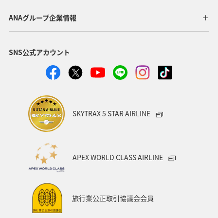
宮崎県
北陸地方
福岡県
家族旅行
ANAグループ企業情報
オセアニア
オーストラリア
香川県
熊本県
SNS公式アカウント
富山県
ゴールデンウィーク
関東・甲信越地方
ANAのふるさと納税
山形県
アメリカ
シドニー
関西地方
奈良県
中国地方
青森県
SKYTRAX 5 STAR AIRLINE
愛知県
釧路
インドネシア
群馬県
東京都
岩手県
ライフ
ワーケーション
APEX WORLD CLASS AIRLINE
知床
ハワイ
旅アト
キャンプ・グランピング
鹿児島県
アメリカ・カナダ・中南米
ニューヨーク
旅行業公正取引協議会会員
神奈川県
京都府
秋田県
兵庫県
大阪府