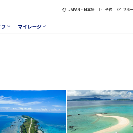
JAPAN
・日本語
予約
サポ
イフ
マイレージ