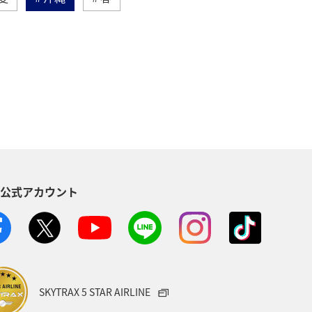
東北地方
秋
西表島
崎県
北陸地方
福岡県
デンウィーク
関東・甲信越地方
国地方
青森県
愛知県
S公式アカウント
知床
ハワイ
旅アト
奈川県
京都府
秋田県
佐賀県
静岡県
東海地方
SKYTRAX 5 STAR AIRLINE
アジア
タイ
マレーシア