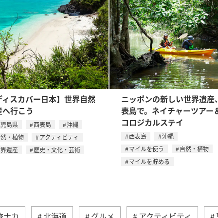
ディスカバー日本】世界自然
ニッポンの新しい世界遺産
産へ行こう
表島で。ネイチャーツアー
コロジカルステイ
鹿児島県
西表島
沖縄
西表島
沖縄
自然・植物
アクティビティ
マイルを使う
自然・植物
世界遺産
歴史・文化・芸術
マイルを貯める
旅ナカ
北海道
グルメ
アクティビティ