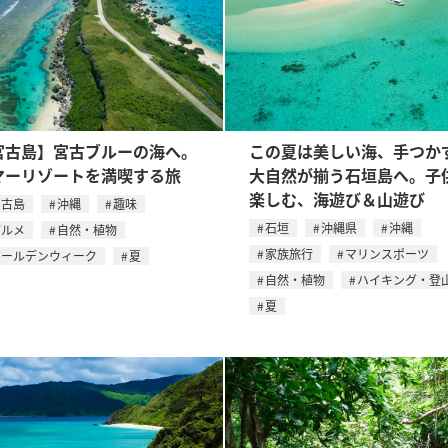
宮古島】宮古ブルーの海へ。
この夏は美しい海、手つか
マーリゾートを満喫する旅
大自然が揃う石垣島へ。子
楽しむ、海遊び＆山遊び
宮古島
沖縄
趣味
石垣
沖縄県
沖縄
グルメ
自然・植物
家族旅行
マリンスポーツ
ゴールデンウィーク
夏
自然・植物
ハイキング・登
夏