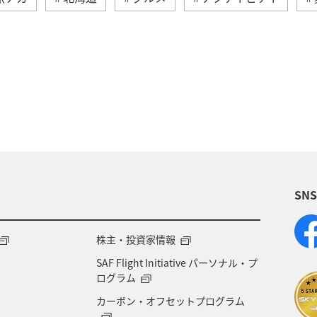
芸術
四国地方
高知県
九州地方
海外
ッピング A-style
釣り
ANA釣り倶楽部
宮
トラリア
香川県
熊本県
富山県
ゴール
アメリカ
シドニー
関西地方
奈良県
中
SN
東京都
岩手県
ライフ
ワーケーション
アメリカ・カナダ・中南米
ニューヨーク
神
株主・投資家情報
SAF Flight Initiative パーソナル・プ
山口県
広島県
徳島県
大分県
長崎県
ログラム
カーボン・オフセットプログラム
函館
宮古島
ベトナム
東南アジア・南