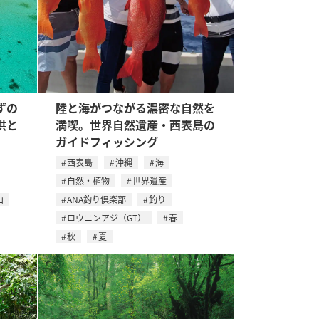
ずの
陸と海がつながる濃密な自然を
供と
満喫。世界自然遺産・西表島の
ガイドフィッシング
西表島
沖縄
海
自然・植物
世界遺産
山
ANA釣り倶楽部
釣り
ロウニンアジ（GT）
春
秋
夏