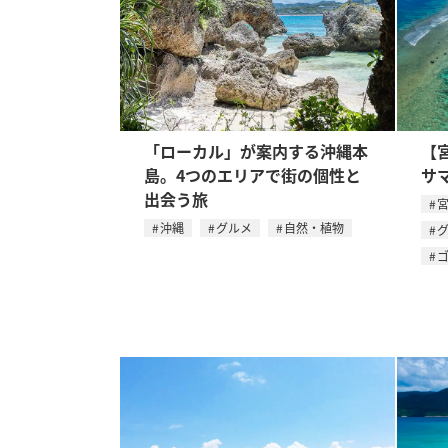
「ローカル」が案内する沖縄本
【
島。4つのエリアで街の個性と
サ
出会う旅
沖縄
グルメ
自然・植物