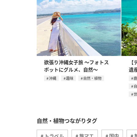
欲張り沖縄女子旅 〜フォトス
【
ポットにグルメ、自然〜
遺
沖縄
趣味
自然・植物
自然・植物つながりタグ
トラベル
旅マエ
国内