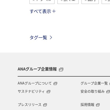
すべて表示
趣味
世界遺産
歴史・文化・
マイルを貯める
温泉
ANAショ
タグ一覧
家族旅行
オセアニア
オース
ANAのふるさと納税
山形県
釧路
インドネシア
群馬県
ANAグループ企業情報
キャンプ・グランピング
鹿児島県
ANAグループについて
グループ企業一覧
サステナビリティ
安全の取り組み
兵庫県
大阪府
島根県
プレスリリース
採用情報
糸島
パース
札幌
旭川