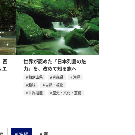
、西
世界が認めた「日本列島の魅
＆エ
力」を、改めて知る旅へ
和歌山県
青森県
沖縄
趣味
自然・植物
世界遺産
歴史・文化・芸術
夏
沖縄
春