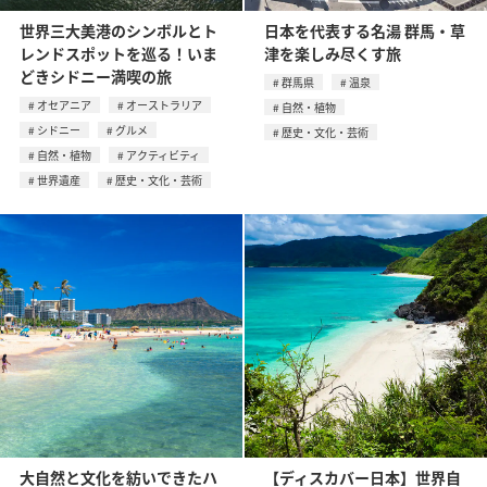
世界三大美港のシンボルとト
日本を代表する名湯 群馬・草
レンドスポットを巡る！いま
津を楽しみ尽くす旅
どきシドニー満喫の旅
群馬県
温泉
オセアニア
オーストラリア
自然・植物
シドニー
グルメ
歴史・文化・芸術
自然・植物
アクティビティ
世界遺産
歴史・文化・芸術
大自然と文化を紡いできたハ
【ディスカバー日本】世界自