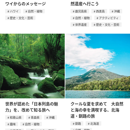
ワイからのメッセージ
然遺産へ行こう
ハワイ
自然・植物
鹿児島県
西表島
沖縄
歴史・文化・芸術
自然・植物
アクティビティ
世界遺産
歴史・文化・芸術
世界が認めた「日本列島の魅
クールな夏を求めて 大自然
力」を、改めて知る旅へ
と海の幸を満喫する、北海
道・釧路の旅
和歌山県
青森県
沖縄
釧路
北海道
趣味
自然・植物