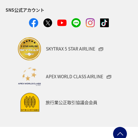
SNS公式アカウント
富山県
ゴールデンウィーク
関東・甲信越地方
ANAのふるさと納税
山形県
アメリカ
シドニー
関西地方
奈良県
中国地方
青森県
SKYTRAX 5 STAR AIRLINE
愛知県
釧路
インドネシア
群馬県
東京都
岩手県
ライフ
ワーケーション
APEX WORLD CLASS AIRLINE
知床
ハワイ
旅アト
キャンプ・グランピング
鹿児島県
アメリカ・カナダ・中南米
ニューヨーク
旅行業公正取引協議会会員
神奈川県
京都府
秋田県
兵庫県
大阪府
島根県
山口県
広島県
徳島県
大分県