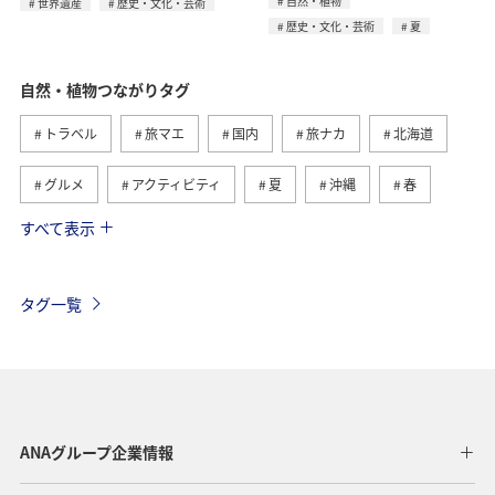
自然・植物
世界遺産
歴史・文化・芸術
歴史・文化・芸術
夏
自然・植物つながりタグ
トラベル
旅マエ
国内
旅ナカ
北海道
グルメ
アクティビティ
夏
沖縄
春
すべて表示
趣味
世界遺産
歴史・文化・芸術
四国地方
高知県
九州地方
海外
東北地方
秋
タグ一覧
西表島
マイルを貯める
温泉
ANAショッピング A-style
釣り
ANA釣り倶楽部
宮崎県
北陸地方
福岡県
家族旅行
ANAグループ企業情報
オセアニア
オーストラリア
香川県
熊本県