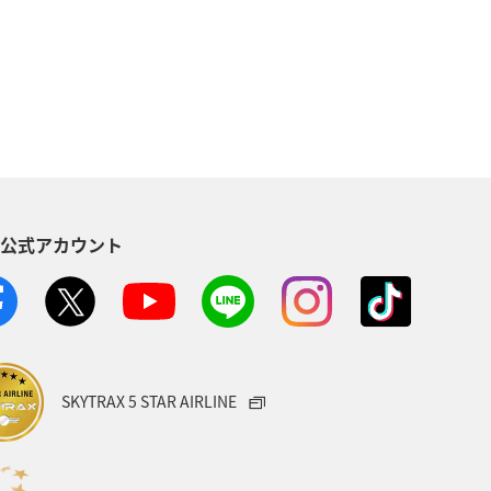
ィビティ
東京都
アマゴ
県
関東・甲信越地方
秋田県
方
東北地方
愛媛県
S公式アカウント
八丈島
茨城県
イシダイ
山形県
スズキ
熊本県
ANAのふるさと納税
SKYTRAX 5 STAR AIRLINE
沖縄県
山口県
カナダ
三重県
マイルを貯める