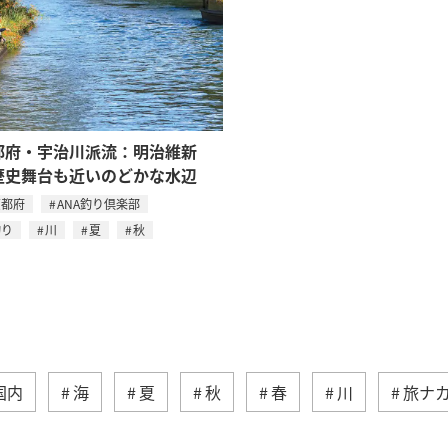
都府・宇治川派流：明治維新
歴史舞台も近いのどかな水辺
京都府
ANA釣り倶楽部
釣り
川
夏
秋
国内
海
夏
秋
春
川
旅ナ
トラウト
沖縄
ヤマメ
ワカサギ
マ