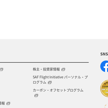
崎県
神奈川県
高知県
鹿児島県
アクテ
ライフ
岐阜県
千葉県
クロダイ
福岡
福島県
宮崎県
兵庫県
群馬県
九州地
SN
賀県
福井県
マアジ
宮城県
青森県
徳島県
タチウオ
ANAグルメマイル
西表島
株主・投資家情報
SAF Flight Initiative パーソナル・プ
愛知県
島根県
中国地方
ブリ
佐賀県
ログラム
カーボン・オフセットプログラム
フナ
石垣
石川県
新潟県
宮古島
情報
富山県
歴史・文化・芸術
世界遺産
京都府