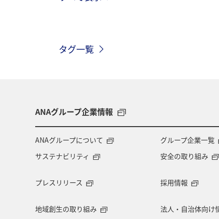
イワナ
栃木県
海外
長
タグ一覧
和歌山県
長野県
メジナ
グルメ
関西地方
大分県
趣味
ロウニンアジ（GT）
滋
ANAグループ企業情報
コイ
四国地方
東海地方
ANAグループについて
グループ企業一覧
サステナビリティ
安全の取り組み
岩手県
山梨県
北陸地方
プレスリリース
採用情報
自然・植物
鳥取県
埼玉県
地域創生の取り組み
法人・自治体向け
旅アト
大阪府
南伊豆