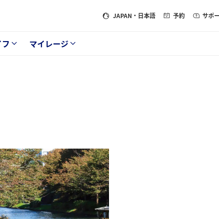
JAPAN
・日本語
予約
サポ
イフ
マイレージ