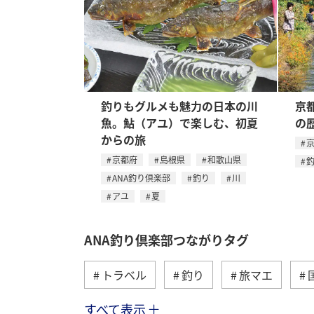
釣りもグルメも魅力の日本の川
京
魚。鮎（アユ）で楽しむ、初夏
の
からの旅
京都府
島根県
和歌山県
ANA釣り倶楽部
釣り
川
アユ
夏
ANA釣り倶楽部つながりタグ
トラベル
釣り
旅マエ
すべて表示
冬
湖
北海道
アユ