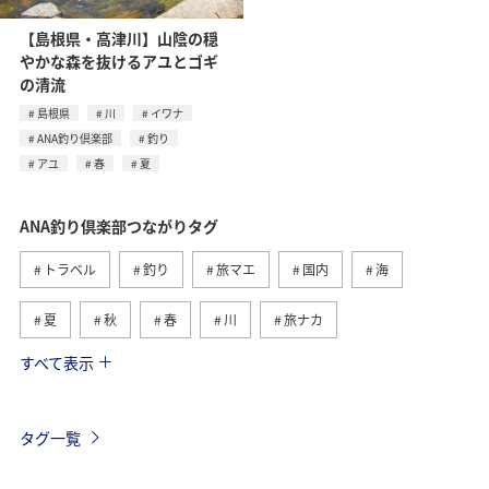
【島根県・高津川】山陰の穏
やかな森を抜けるアユとゴギ
の清流
島根県
川
イワナ
ANA釣り倶楽部
釣り
アユ
春
夏
ANA釣り倶楽部つながりタグ
トラベル
釣り
旅マエ
国内
海
夏
秋
春
川
旅ナカ
すべて表示
冬
湖
北海道
アユ
トラウト
沖縄
ヤマメ
ワカサギ
マダイ
タグ一覧
アオリイカ
静岡県
イワナ
栃木県
海外