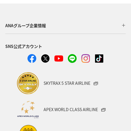
長崎県
神奈川県
高知県
鹿児島県
アクティビティ
東京都
アマゴ
和歌山県
ANAグループ企業情報
長野県
メジナ
ライフ
岐阜県
千葉県
SNS公式アカウント
クロダイ
福岡県
関東・甲信越地方
秋田県
グルメ
関西地方
大分県
福島県
宮崎県
兵庫県
群馬県
九州地方
東北地方
SKYTRAX 5 STAR AIRLINE
愛媛県
趣味
ロウニンアジ（GT）
滋賀県
福井県
マアジ
宮城県
青森県
八丈島
APEX WORLD CLASS AIRLINE
茨城県
イシダイ
コイ
四国地方
東海地方
徳島県
タチウオ
ANAグルメマイル