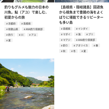
釣りもグルメも魅力の日本の
【島根県・隠岐諸島】回遊魚
川魚。鮎（アユ）で楽しむ、
から根魚まで豊饒の海をよく
初夏からの旅
ばりに堪能できるリピーター
も多い島
京都府
島根県
島根県
イシダイ
和歌山県
ANA釣り倶楽部
マダイ
海
ブリ
釣り
川
アユ
マアジ
ANA釣り倶楽部
夏
釣り
アオリイカ
春
秋
冬
夏