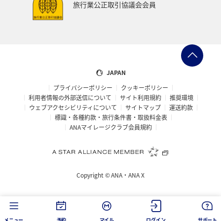
旅行業公正取引協議会会員
西表島
山形県
スズキ
熊本県
岩手県
山梨県
北陸地方
愛知県
島根県
中国地方
ブリ
佐賀県
ANAのふるさと納税
JAPAN
プライバシーポリシー
クッキーポリシー
自然・植物
鳥取県
埼玉県
山口県
石垣
利用者情報の外部送信について
サイト利用規約
推奨環境
ウェブアクセシビリティについて
サイトマップ
運送約款
沖縄県
宮古島
新潟県
フナ
石川県
標識・各種約款・旅行条件書・取扱料金表
ANAマイレージクラブ会員規約
カナダ
旅アト
大阪府
南伊豆
富山県
歴史・文化・芸術
世界遺産
京都府
三重県
Copyright ©
ANA・ANA X
マイルを貯める
ワーケーション
広島県
仙台
知床
洞爺湖
タイ
バンコク
釧路
メニュー
予約
マイル
ログイン
サポート