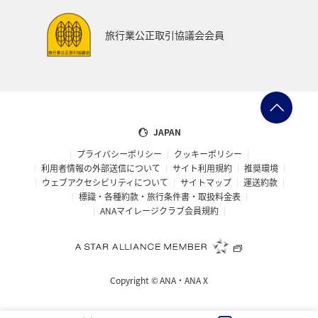
東海地方
徳島県
タチウオ
ANAグルメマイル
旅行業公正取引協議会会員
西表島
山形県
スズキ
岩手県
熊本県
山梨県
北陸地方
愛知県
島根県
中国地方
ブリ
佐賀県
ANAのふるさと納税
JAPAN
プライバシーポリシー
クッキーポリシー
自然・植物
鳥取県
埼玉県
フナ
石垣
利用者情報の外部送信について
サイト利用規約
推奨環境
ウェブアクセシビリティについて
サイトマップ
運送約款
新潟県
石川県
宮古島
沖縄県
山口県
標識・各種約款・旅行条件書・取扱料金表
ANAマイレージクラブ会員規約
カナダ
旅アト
大阪府
富山県
南伊豆
歴史・文化・芸術
世界遺産
京都府
三重県
Copyright ©
ANA・ANA X
マイルを貯める
ワーケーション
広島県
仙台
神戸
バンクーバー
日光
洞爺湖
タイ