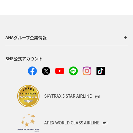
アオリイカ
静岡県
イワナ
栃木県
海外
長崎県
神奈川県
高知県
鹿児島県
アクティビティ
東京都
アマゴ
和歌山県
ANAグループ企業情報
長野県
メジナ
ライフ
岐阜県
千葉県
SNS公式アカウント
クロダイ
福岡県
関東・甲信越地方
秋田県
グルメ
関西地方
大分県
福島県
宮崎県
兵庫県
群馬県
九州地方
東北地方
SKYTRAX 5 STAR AIRLINE
愛媛県
趣味
ロウニンアジ（GT）
滋賀県
福井県
マアジ
宮城県
青森県
八丈島
APEX WORLD CLASS AIRLINE
茨城県
イシダイ
コイ
四国地方