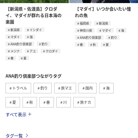
【新潟県・佐渡島】クロダ
【マダイ】いつか会いたい憧
イ、マダイが群れる日本海の
れの魚
楽園
福岡県
新潟県
新潟県
イシダイ
神奈川県
マダイ
海
マダイ
海
ANA釣り倶楽部
釣り
ANA釣り倶楽部
釣り
春
秋
夏
メジナ
アユ
クロダイ
春
夏
ANA釣り倶楽部つながりタグ
トラベル
釣り
旅マエ
国内
海
夏
秋
春
川
旅ナカ
すべて表示
冬
湖
北海道
アユ
トラウト
沖縄
ヤマメ
ワカサギ
マダイ
タグ一覧