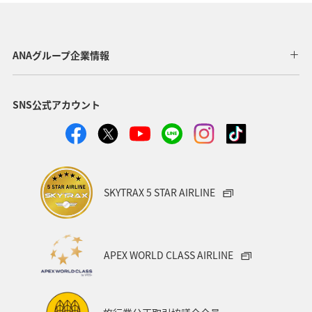
長崎県
神奈川県
高知県
鹿児島県
アクティビティ
東京都
アマゴ
和歌山県
ANAグループ企業情報
長野県
メジナ
ライフ
岐阜県
千葉県
SNS公式アカウント
クロダイ
福岡県
関東・甲信越地方
秋田県
グルメ
関西地方
大分県
福島県
宮崎県
兵庫県
群馬県
九州地方
東北地方
SKYTRAX 5 STAR AIRLINE
愛媛県
趣味
ロウニンアジ（GT）
滋賀県
福井県
マアジ
宮城県
青森県
八丈島
APEX WORLD CLASS AIRLINE
茨城県
イシダイ
コイ
四国地方
東海地方
徳島県
タチウオ
ANAグルメマイル