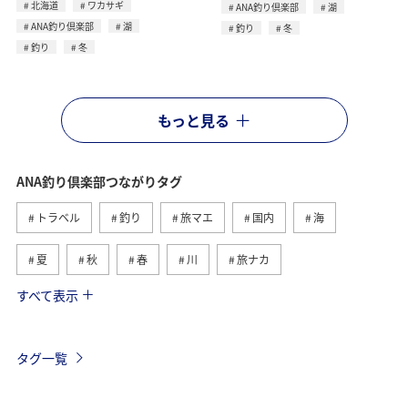
北海道
ワカサギ
ANA釣り倶楽部
湖
ANA釣り倶楽部
湖
釣り
冬
釣り
冬
もっと見る
ANA釣り倶楽部つながりタグ
トラベル
釣り
旅マエ
国内
海
夏
秋
春
川
旅ナカ
すべて表示
冬
湖
北海道
アユ
トラウト
沖縄
ヤマメ
ワカサギ
マダイ
タグ一覧
アオリイカ
静岡県
イワナ
栃木県
海外