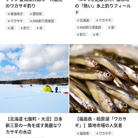
のワカサギ釣り
の「熱い」氷上釣りフィール
ド
東海地方
愛知県
北海道
ワカサギ
ワカサギ
ANA釣り倶楽部
ANA釣り倶楽部
湖
湖
釣り
冬
釣り
冬
【北海道 七飯町・大沼】日本
【福島県・桧原湖「ワカサ
新三景の一角を成す美麗なワ
ギ」】築地市場の人気者
カサギの水辺
福島県
ワカサギ