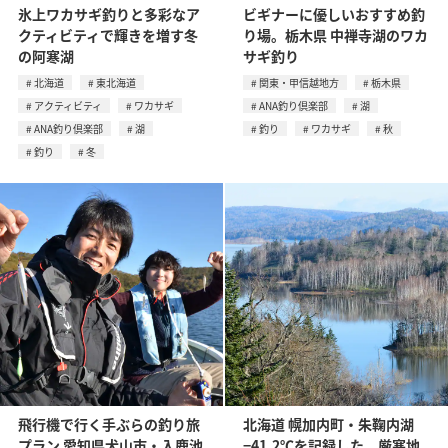
氷上ワカサギ釣りと多彩なア
ビギナーに優しいおすすめ釣
クティビティで輝きを増す冬
り場。栃木県 中禅寺湖のワカ
の阿寒湖
サギ釣り
北海道
東北海道
関東・甲信越地方
栃木県
アクティビティ
ワカサギ
ANA釣り倶楽部
湖
ANA釣り倶楽部
湖
釣り
ワカサギ
秋
釣り
冬
飛行機で行く手ぶらの釣り旅
北海道 幌加内町・朱鞠内湖
プラン 愛知県犬山市・入鹿池
−41.2℃を記録した、厳寒地