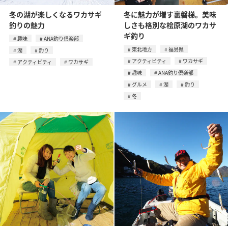
冬の湖が楽しくなるワカサギ
冬に魅力が増す裏磐梯。美味
釣りの魅力
しさも格別な桧原湖のワカサ
ギ釣り
趣味
ANA釣り倶楽部
東北地方
福島県
湖
釣り
アクティビティ
ワカサギ
アクティビティ
ワカサギ
趣味
ANA釣り倶楽部
グルメ
湖
釣り
冬