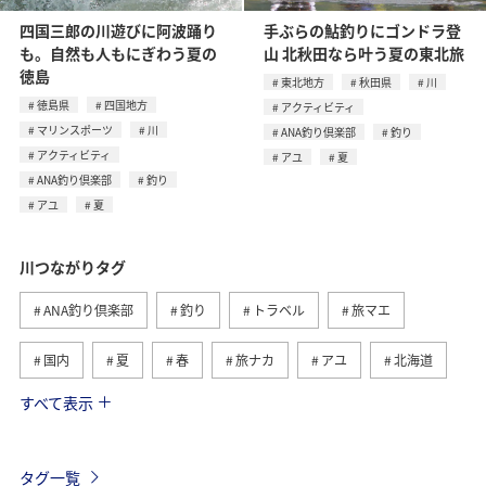
四国三郎の川遊びに阿波踊り
手ぶらの鮎釣りにゴンドラ登
も。自然も人もにぎわう夏の
山 北秋田なら叶う夏の東北旅
徳島
東北地方
秋田県
川
徳島県
四国地方
アクティビティ
マリンスポーツ
川
ANA釣り倶楽部
釣り
アクティビティ
アユ
夏
ANA釣り倶楽部
釣り
アユ
夏
川つながりタグ
ANA釣り倶楽部
釣り
トラベル
旅マエ
国内
夏
春
旅ナカ
アユ
北海道
すべて表示
秋
ヤマメ
湖
海
イワナ
トラウト
栃木県
アマゴ
岐阜県
海外
タグ一覧