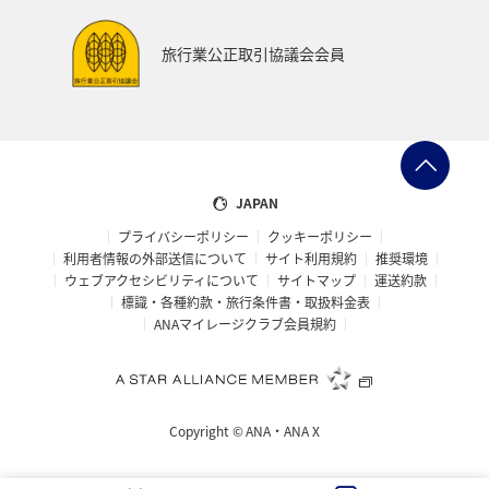
アメリカ・カナダ・中南米
イギリス
韓国
旅行業公正取引協議会会員
ニュージーランド
カナダ
バンクーバー
日光
福岡県
福島県
東海地方
マリンスポーツ
マアジ
フナ
コイ
クロダイ
石川県
JAPAN
プライバシーポリシー
クッキーポリシー
千葉県
茨城県
グルメ
利用者情報の外部送信について
サイト利用規約
推奨環境
ウェブアクセシビリティについて
サイトマップ
運送約款
標識・各種約款・旅行条件書・取扱料金表
ANAマイレージクラブ会員規約
Copyright ©
ANA・ANA X