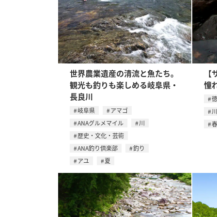
世界農業遺産の清流と魚たち。
【
観光も釣りも楽しめる岐阜県・
憧
長良川
岐阜県
アマゴ
ANAグルメマイル
川
歴史・文化・芸術
ANA釣り倶楽部
釣り
アユ
夏