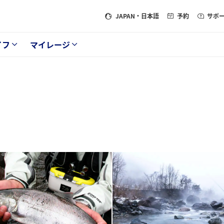
JAPAN
・日本語
予約
サポ
イフ
マイレージ