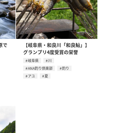
原で
【岐阜県・和良川「和良鮎」】
グランプリ4度受賞の栄誉
岐阜県
川
ANA釣り倶楽部
釣り
アユ
夏