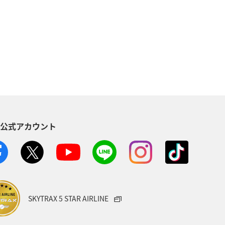
県
海外
高知県
和歌山県
群馬県
四国地方
埼玉県
福井県
熊本県
ティビティ
ANAグルメマイル
S公式アカウント
タイ
バンコク
山口県
ダ
バンクーバー
日光
ロダイ
石川県
千葉県
SKYTRAX 5 STAR AIRLINE