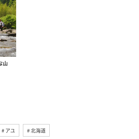
な山
アユ
北海道