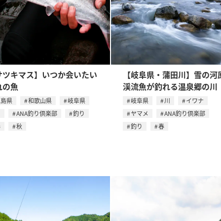
サツキマス】いつか会いたい
【岐阜県・蒲田川】雪の河
れの魚
渓流魚が釣れる温泉郷の川
徳島県
和歌山県
岐阜県
岐阜県
川
イワナ
川
ANA釣り倶楽部
釣り
ヤマメ
ANA釣り倶楽部
春
秋
釣り
春