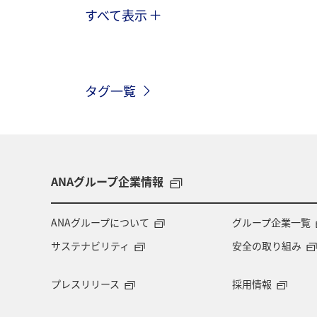
すべて表示
秋
ヤマメ
湖
海
秋田県
ライフ
冬
長野
タグ一覧
関東・甲信越地方
北陸地方
岩手県
青森県
九州地方
歴史・文化・芸術
京都府
自
ANAグループ企業情報
宮城県
アメリカ・カナダ・中南米
ANAグループについて
グループ企業一覧
サステナビリティ
安全の取り組み
福岡県
福島県
東海地方
プレスリリース
採用情報
茨城県
グルメ