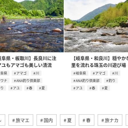
岐阜県・板取川】長良川に注
【岐阜県・和良川】穏やか
アユもアマゴも美しい清流
里を流れる珠玉の川遊び場
岐阜県
アマゴ
川
岐阜県
アマゴ
川
イワナ
ANA釣り倶楽部
ANA釣り倶楽部
釣り
釣り
アユ
春
夏
アユ
春
夏
ル
旅マエ
国内
夏
春
旅ナカ