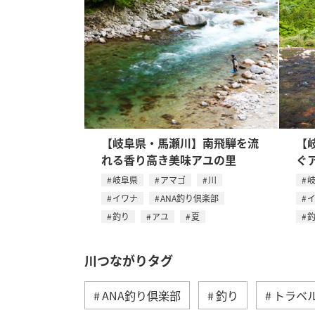
【岐阜県・馬瀬川】南飛騨を流
【
れる香り高き美味アユの里
ぐ
岐阜県
アマゴ
川
イワナ
ANA釣り倶楽部
釣り
アユ
夏
川つながりタグ
ANA釣り倶楽部
釣り
トラベ