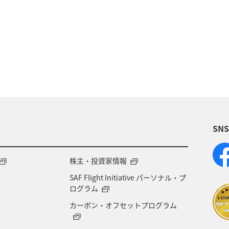
イワナ
トラウト
栃木県
アマゴ
岐阜
県
東北地方
関西地方
山形県
静岡県
徳島県
宮崎県
鳥取県
神奈川県
東京都
大分県
島根県
中国地方
富山県
アク
SN
然・植物
ワーケーション
スズキ
大阪府
イギリス
韓国
ニュージーランド
カナ
株主・投資家情報
SAF Flight Initiative パーソナル・プ
マリンスポーツ
マアジ
フナ
コイ
ク
ログラム
カーボン・オフセットプログラム