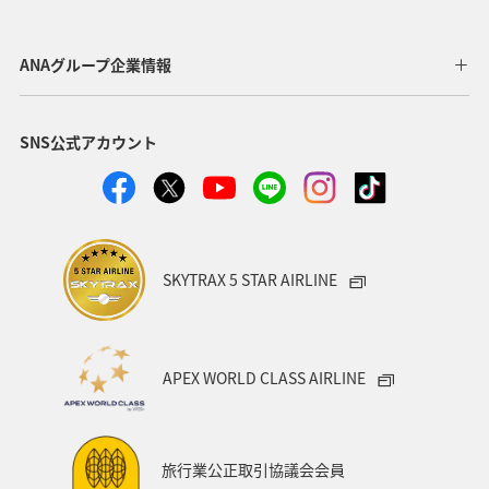
長野県
東北地方
関西地方
山形県
静岡県
群馬県
四国地方
関東・甲信越地方
ANAグループ企業情報
北陸地方
徳島県
宮崎県
鳥取県
SNS公式アカウント
神奈川県
東京都
埼玉県
福井県
熊本県
岩手県
青森県
九州地方
大分県
島根県
中国地方
富山県
アクティビティ
SKYTRAX 5 STAR AIRLINE
ANAグルメマイル
歴史・文化・芸術
京都府
自然・植物
ワーケーション
スズキ
大阪府
APEX WORLD CLASS AIRLINE
タイ
バンコク
ニュージーランド
アメリカ・カナダ・中南米
イギリス
韓国
旅行業公正取引協議会会員