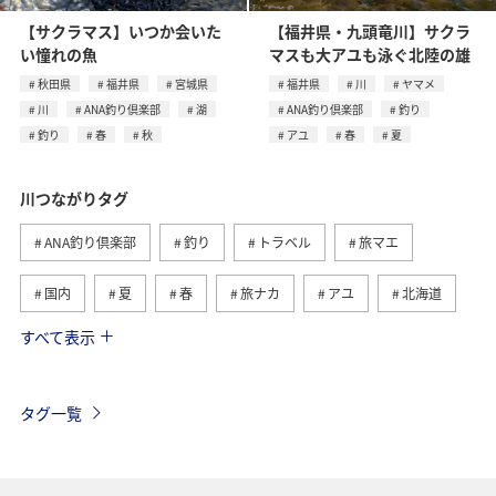
【サクラマス】いつか会いた
【福井県・九頭竜川】サクラ
い憧れの魚
マスも大アユも泳ぐ北陸の雄
秋田県
福井県
宮城県
福井県
川
ヤマメ
川
ANA釣り倶楽部
湖
ANA釣り倶楽部
釣り
釣り
春
秋
アユ
春
夏
川つながりタグ
ANA釣り倶楽部
釣り
トラベル
旅マエ
国内
夏
春
旅ナカ
アユ
北海道
すべて表示
秋
ヤマメ
湖
海
イワナ
トラウト
栃木県
アマゴ
岐阜県
海外
タグ一覧
高知県
和歌山県
秋田県
ライフ
冬