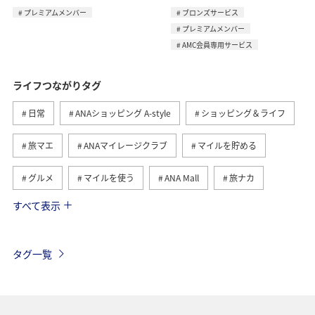
プレミアムメンバー
ブロンズサービス
プレミアムメンバー
AMC会員専用サービス
ライフつながりタグ
日常
ANAショッピング A-style
ショッピング＆ライフ
旅マエ
ANAマイレージクラブ
マイルを貯める
グルメ
マイルを使う
ANA Mall
旅ナカ
すべて表示
トラベル
国内
ANAのふるさと納税
旅アト
ANA釣り倶楽部
釣り
ANAカード
マイルの教室
タグ一覧
ANAマイレージモール
プレミアムメンバー
AMC会員専用サービス
冬
ANA Pay
北海道