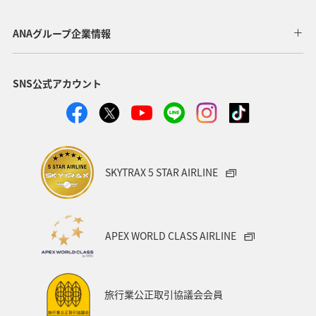
海
ANA CA's Note
ANAグルメマイル
東京都
ANAグループ企業情報
アプリ
ワイン
SNS公式アカウント
日常生活でマイルを貯める（自宅にいながら貯める）
川
ANAのオンラインショップ
A-style秋特集
ANA SKY コイン
プレミアムメンバー限定（ラウンジ除く）
SKYTRAX 5 STAR AIRLINE
ダイヤモンドサービス
福岡県
飛行機
マイルの使い道
海外
ANAのサービス
APEX WORLD CLASS AIRLINE
アクティビティ
記念日
特典航空券
予約
湖
機内
ブロンズサービス
沖縄県
旅行業公正取引協議会会員