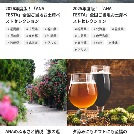
2026年度版！「ANA
2025年度版！「ANA
FESTA」全国ご当地お土産ベ
FESTA」全国ご当地お土産ベ
ストセレクション
ストセレクション
福岡県
千葉県
香川県
福岡県
北海道
愛媛県
長崎県
東京都
沖縄県
広島県
鹿児島県
秋田県
北海道
グルメ
東京都
仙台
沖縄
グルメ
ANAのふるさと納税「旅の返
夕涼みにもギフトにも至福の