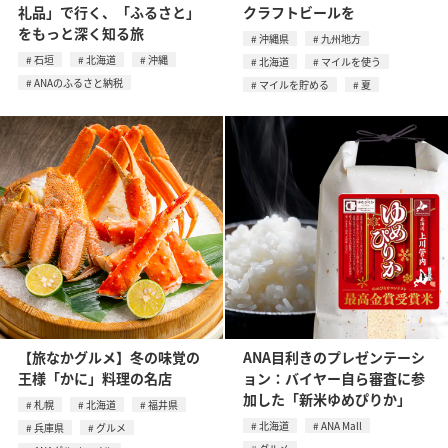
礼品」で行く、「ふるさと」
クラフトビールを
をもっと深く知る旅
沖縄県
九州地方
石垣
北海道
沖縄
北海道
マイルを使う
ANAのふるさと納税
マイルを貯める
夏
【旅なかグルメ】冬の味覚の
ANA目利きのプレゼンテーシ
王様「かに」料理の名店
ョン：バイヤー自ら審査に参
加した「新米ゆめぴりか」
札幌
北海道
福井県
北海道
ANA Mall
兵庫県
グルメ