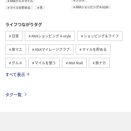
グルメ
ANAグルメマイル
ANAショッピング A-style
マイルを貯める
冬
ライフつながりタグ
日常
ANAショッピング A-style
ショッピング＆ライフ
旅マエ
ANAマイレージクラブ
マイルを貯める
グルメ
マイルを使う
ANA Mall
旅ナカ
すべて表示
トラベル
国内
ANAのふるさと納税
旅アト
ANA釣り倶楽部
釣り
ANAカード
マイルの教室
タグ一覧
ANAマイレージモール
プレミアムメンバー
AMC会員専用サービス
冬
ANA Pay
北海道
海
ANA CA's Note
ANAグルメマイル
東京都