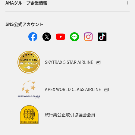
ANAグループ企業情報
アプリ
ワイン
SNS公式アカウント
日常生活でマイルを貯める（自宅にいながら貯める）
川
ANAのオンラインショップ
A-style秋特集
ANA SKY コイン
プレミアムメンバー限定（ラウンジ除く）
SKYTRAX 5 STAR AIRLINE
ダイヤモンドサービス
福岡県
飛行機
マイルの使い道
海外
ANAのサービス
APEX WORLD CLASS AIRLINE
アクティビティ
記念日
特典航空券
予約
湖
機内
ブロンズサービス
沖縄県
旅行業公正取引協議会会員
秋田県
鹿児島県
沖縄
年末年始