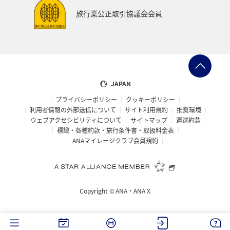
湖
機内
ブロンズサービス
沖縄県
旅行業公正取引協議会会員
秋田県
鹿児島県
沖縄
年末年始
九州地方
ANAの保険
関東・甲信越地方
日常生活でマイルを貯める（外出先でためる）
ANA Pocket
JAPAN
プライバシーポリシー
クッキーポリシー
夏
ツアー
キャンプ・グランピング
利用者情報の外部送信について
サイト利用規約
推奨環境
ウェブアクセシビリティについて
サイトマップ
運送約款
ANAセレクション
群馬県
アメリカ・カナダ・中南米
標識・各種約款・旅行条件書・取扱料金表
ANAマイレージクラブ会員規約
おトクな旅
兵庫県
ハワイ
自然・植物
冬のふるさと納税
編集長のおすすめ
Copyright ©
ANA・ANA X
ANAの取り組み（サステナブル、社会貢献）
ANAでんき
千葉県
香川県
長崎県
お祭り・イベント