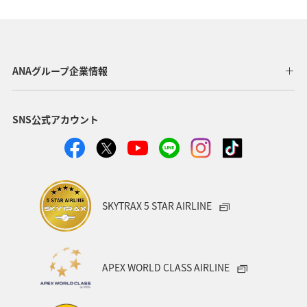
AMC会員専用サービス
冬
ANA Pay
北海道
海
ANA CA's Note
ANAグルメマイル
東京都
ANAグループ企業情報
アプリ
ワイン
SNS公式アカウント
日常生活でマイルを貯める（自宅にいながら貯める）
川
ANAのオンラインショップ
A-style秋特集
ANA SKY コイン
プレミアムメンバー限定（ラウンジ除く）
SKYTRAX 5 STAR AIRLINE
ダイヤモンドサービス
福岡県
飛行機
マイルの使い道
海外
ANAのサービス
APEX WORLD CLASS AIRLINE
アクティビティ
記念日
特典航空券
予約