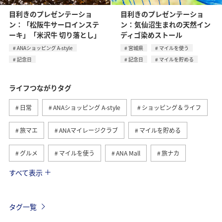
目利きのプレゼンテーショ
目利きのプレゼンテーショ
ン：「松阪牛サーロインステ
ン：気仙沼生まれの天然イン
ーキ」「米沢牛 切り落とし」
ディゴ染めストール
ANAショッピング A-style
宮城県
マイルを使う
記念日
記念日
マイルを貯める
ライフつながりタグ
日常
ANAショッピング A-style
ショッピング＆ライフ
旅マエ
ANAマイレージクラブ
マイルを貯める
グルメ
マイルを使う
ANA Mall
旅ナカ
すべて表示
トラベル
国内
ANAのふるさと納税
旅アト
ANA釣り倶楽部
釣り
ANAカード
マイルの教室
タグ一覧
ANAマイレージモール
プレミアムメンバー