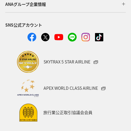
海
ANA CA's Note
ANAグルメマイル
東京都
ANAグループ企業情報
アプリ
ワイン
SNS公式アカウント
日常生活でマイルを貯める（自宅にいながら貯める）
川
ANAのオンラインショップ
A-style秋特集
ANA SKY コイン
プレミアムメンバー限定（ラウンジ除く）
SKYTRAX 5 STAR AIRLINE
ダイヤモンドサービス
福岡県
飛行機
マイルの使い道
海外
ANAのサービス
APEX WORLD CLASS AIRLINE
アクティビティ
記念日
特典航空券
予約
湖
機内
ブロンズサービス
沖縄県
旅行業公正取引協議会会員
秋田県
鹿児島県
沖縄
年末年始