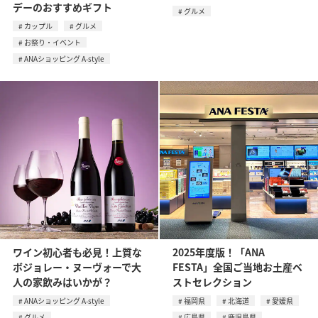
デーのおすすめギフト
グルメ
カップル
グルメ
お祭り・イベント
ANAショッピング A-style
ワイン初心者も必見！上質な
2025年度版！「ANA
ボジョレー・ヌーヴォーで大
FESTA」全国ご当地お土産ベ
人の家飲みはいかが？
ストセレクション
ANAショッピング A-style
福岡県
北海道
愛媛県
グルメ
広島県
鹿児島県