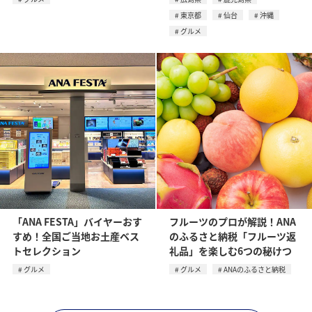
東京都
仙台
沖縄
グルメ
「ANA FESTA」バイヤーおす
フルーツのプロが解説！ANA
すめ！全国ご当地お土産ベス
のふるさと納税「フルーツ返
トセレクション
礼品」を楽しむ6つの秘けつ
グルメ
グルメ
ANAのふるさと納税