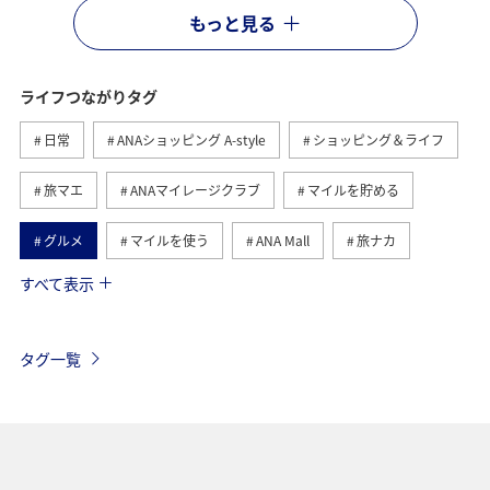
もっと見る
ライフつながりタグ
日常
ANAショッピング A-style
ショッピング＆ライフ
旅マエ
ANAマイレージクラブ
マイルを貯める
グルメ
マイルを使う
ANA Mall
旅ナカ
すべて表示
トラベル
ANAのふるさと納税
国内
旅アト
ANA釣り倶楽部
釣り
ANAカード
マイルの教室
タグ一覧
ANAマイレージモール
プレミアムメンバー
AMC会員専用サービス
冬
ANA Pay
北海道