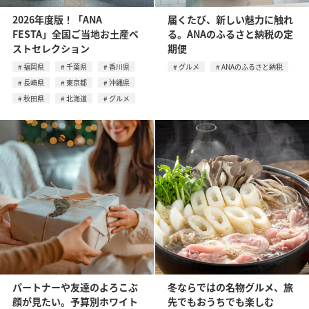
2026年度版！「ANA
届くたび、新しい魅力に触れ
FESTA」全国ご当地お土産ベ
る。ANAのふるさと納税の定
ストセレクション
期便
福岡県
千葉県
香川県
グルメ
ANAのふるさと納税
長崎県
東京都
沖縄県
秋田県
北海道
グルメ
パートナーや友達のよろこぶ
冬ならではの名物グルメ、旅
顔が見たい。予算別ホワイト
先でもおうちでも楽しむ