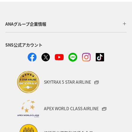
AMC会員専用サービス
冬
ANA Pay
北海道
海
ANA CA's Note
ANAグルメマイル
東京都
ANAグループ企業情報
アプリ
ワイン
SNS公式アカウント
日常生活でマイルを貯める（自宅にいながら貯める）
川
ANAのオンラインショップ
A-style秋特集
ANA SKY コイン
プレミアムメンバー限定（ラウンジ除く）
SKYTRAX 5 STAR AIRLINE
ダイヤモンドサービス
福岡県
飛行機
マイルの使い道
海外
ANAのサービス
APEX WORLD CLASS AIRLINE
アクティビティ
記念日
特典航空券
予約
湖
機内
ブロンズサービス
沖縄県