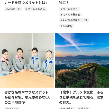
カードを持つメリットとは」
物に！
ANAカード
マイルを貯める
マイルを使う
マイルを貯める
AMC会員専用サービス
ANA Pay
密かな名物やツウなスポット
【熊本】グルメや文化、ふる
が続々登場。地元愛強めなCA
さと納税を通じて知る、熊本
のご当地自慢
の魅力。
ANA Mall
九州地方
熊本県