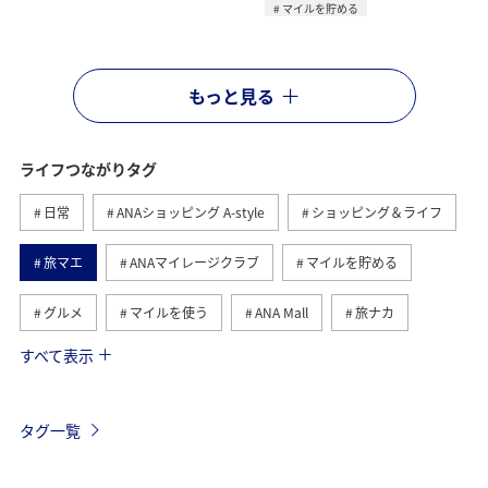
マイルを貯める
もっと見る
ライフつながりタグ
日常
ANAショッピング A-style
ショッピング＆ライフ
旅マエ
ANAマイレージクラブ
マイルを貯める
グルメ
マイルを使う
ANA Mall
旅ナカ
すべて表示
トラベル
国内
ANAのふるさと納税
旅アト
ANA釣り倶楽部
釣り
ANAカード
マイルの教室
タグ一覧
ANAマイレージモール
プレミアムメンバー