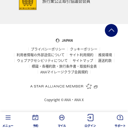
旅行業公正取引協議会会員
秋田県
鹿児島県
沖縄
年末年始
九州地方
ANAの保険
関東・甲信越地方
日常生活でマイルを貯める（外出先でためる）
ANA Pocket
JAPAN
プライバシーポリシー
クッキーポリシー
夏
ツアー
キャンプ・グランピング
利用者情報の外部送信について
サイト利用規約
推奨環境
ウェブアクセシビリティについて
サイトマップ
運送約款
ANAセレクション
群馬県
アメリカ・カナダ・中南米
標識・各種約款・旅行条件書・取扱料金表
ANAマイレージクラブ会員規約
おトクな旅
兵庫県
ハワイ
自然・植物
冬のふるさと納税
編集長のおすすめ
Copyright ©
ANA・ANA X
ANAの取り組み（サステナブル、社会貢献）
ANAでんき
千葉県
香川県
長崎県
お祭り・イベント
メニュー
予約
マイル
ログイン
サポート