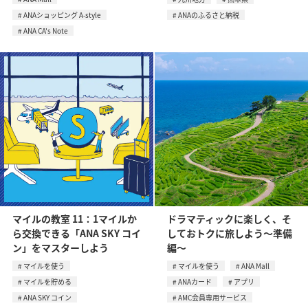
ANAショッピング A-style
ANAのふるさと納税
ANA CA's Note
マイルの教室 11：1マイルか
ドラマティックに楽しく、そ
ら交換できる「ANA SKY コイ
しておトクに旅しよう～準備
ン」をマスターしよう
編～
マイルを使う
マイルを使う
ANA Mall
マイルを貯める
ANAカード
アプリ
ANA SKY コイン
AMC会員専用サービス