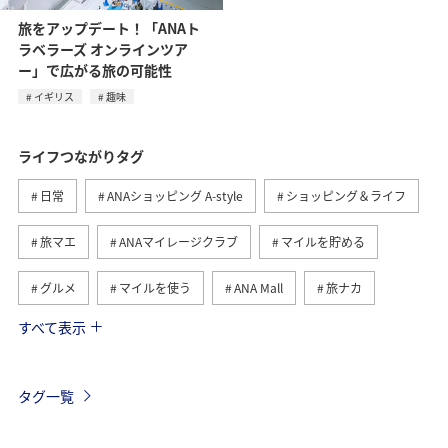
旅をアップデート！「ANAト
ラベラーズ オンラインツア
ー」で広がる旅の可能性
イギリス
趣味
ライフつながりタグ
日常
ANAショッピング A-style
ショッピング＆ライフ
旅マエ
ANAマイレージクラブ
マイルを貯める
グルメ
マイルを使う
ANA Mall
旅ナカ
すべて表示
トラベル
国内
ANAのふるさと納税
旅アト
ANA釣り倶楽部
釣り
ANAカード
マイルの教室
タグ一覧
ANAマイレージモール
プレミアムメンバー