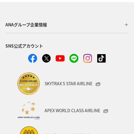
AMC会員専用サービス
冬
ANA Pay
北海道
海
ANA CA's Note
ANAグルメマイル
東京都
ANAグループ企業情報
アプリ
ワイン
SNS公式アカウント
日常生活でマイルを貯める（自宅にいながら貯める）
川
ANAのオンラインショップ
A-style秋特集
ANA SKY コイン
プレミアムメンバー限定（ラウンジ除く）
SKYTRAX 5 STAR AIRLINE
ダイヤモンドサービス
福岡県
飛行機
マイルの使い道
海外
ANAのサービス
APEX WORLD CLASS AIRLINE
アクティビティ
記念日
特典航空券
予約
湖
機内
ブロンズサービス
沖縄県