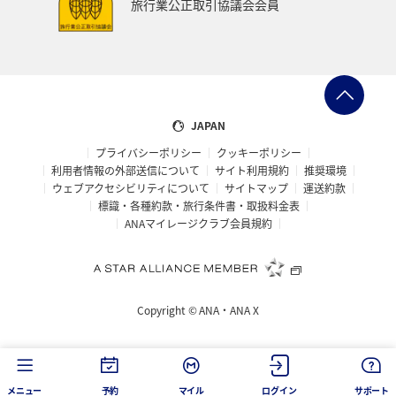
旅行業公正取引協議会会員
秋田県
鹿児島県
沖縄
年末年始
九州地方
ANAの保険
関東・甲信越地方
日常生活でマイルを貯める（外出先でためる）
ANA Pocket
JAPAN
プライバシーポリシー
クッキーポリシー
夏
ツアー
キャンプ・グランピング
利用者情報の外部送信について
サイト利用規約
推奨環境
ウェブアクセシビリティについて
サイトマップ
運送約款
ANAセレクション
群馬県
アメリカ・カナダ・中南米
標識・各種約款・旅行条件書・取扱料金表
ANAマイレージクラブ会員規約
おトクな旅
兵庫県
ハワイ
自然・植物
冬のふるさと納税
編集長のおすすめ
Copyright ©
ANA・ANA X
ANAの取り組み（サステナブル、社会貢献）
ANAでんき
千葉県
香川県
長崎県
お祭り・イベント
メニュー
予約
マイル
ログイン
サポート