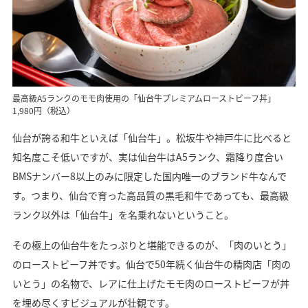
最高級A5ランクのモモ肉使用の「仙台牛プレミアムローストビーフ丼」
1,980円（税込）
仙台が誇る和牛といえば「仙台牛」。松坂牛や神戸牛に比べると
知名度こそ低いですが、実は仙台牛はA5ランク、霜降り度合い
BMSナンバー8以上のみに限定した国内唯一のブランド牛なんで
す。つまり、仙台で育った高品質の黒毛和牛であっても、最高級
ランク以外は「仙台牛」を名乗れないということ。
その極上の仙台牛をたっぷりと堪能できるのが、「肉のいとう」
のローストビーフ丼です。仙台で50年続く仙台牛の精肉店「肉の
いとう」の名物で、レアに仕上げたモモ肉のローストビーフが丼
を埋め尽くすビジュアルが壮観です。