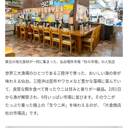
東北の地元食材が一同に集まった、仙台場外市場「杜の市場」の人気店
世界三大漁場のひとつである三陸沖で育った、おいしい海の幸が
味わえる仙台。三陸沖は昆布やワカメなど豊かな藻場に富んでい
て、良質な餌を食べて育ったウニは甘みと香りが一級品。2月1日
から漁が解禁され、9月いっぱい市場に並びます。そのウニが
たっぷり乗った極上の「生ウニ丼」を味わえるのが、「片倉商店
杜の市場店」です。