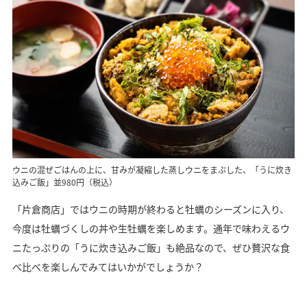
ウニの混ぜごはんの上に、甘みが凝縮した蒸しウニをまぶした、「うに炊き
込みご飯」並980円（税込）
「片倉商店」ではウニの時期が終わると牡蠣のシーズンに入り、
今度は牡蠣づくしの丼や生牡蠣を楽しめます。通年で味わえるウ
ニたっぷりの「うに炊き込みご飯」も絶品なので、ぜひ贅沢な食
べ比べを楽しんでみてはいかがでしょうか？