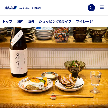
トップ
国内
海外
ショッピング&ライフ
マイレージ