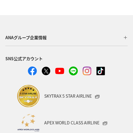
夏
ANAマイレージクラブ
オーストラリア
ドイツ
オーストリア
秋
ベトナム
タイ
イギリス
東アジア
メキシコ
韓国
春
ANAグループ企業情報
台湾
世界遺産
オセアニア
冬
イタリア
SNS公式アカウント
カナダ
香港
ホノルル
シンガポール
インドネシア
ベルギー
川
自然・植物
国内
スイス
スペイン
海
趣味
SKYTRAX 5 STAR AIRLINE
フィリピン
家族旅行
年末年始
バンコク
マイルを使う
ニューヨーク
バンクーバー
APEX WORLD CLASS AIRLINE
台北
シドニー
アプリ
ライフ