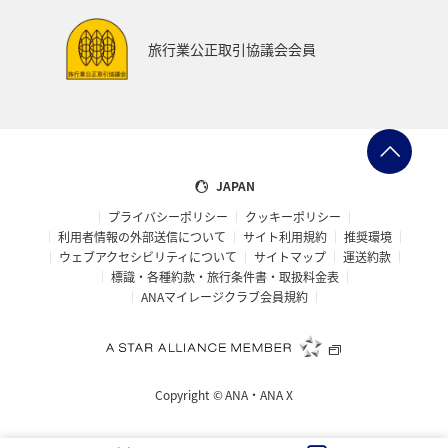
プレミアムメンバー
ブロンズサービス
旅行業公正取引協議会会員
ANAのサービス
スウェーデン
飛行機
トルコ・アフリカ・中東
マレーシア
ホテル
日常
予約
ショッピング＆ライフ
JAPAN
プライバシーポリシー
クッキーポリシー
ANAショッピング A-style
マリンスポーツ
利用者情報の外部送信について
サイト利用規約
推奨環境
ウェブアクセシビリティについて
サイトマップ
運送約款
サイクリング
旅アト
トラウト
標識・各種約款・旅行条件書・取扱料金表
ANAマイレージクラブ会員規約
ニュージーランド
クリスマス
シアトル
スーパーフライヤーズ
ダイヤモンドサービス
Copyright ©
ANA・ANA X
マイルを貯める
プラチナサービス
ラウンジ
関東・甲信越地方
ハノイ
ミュンヘン