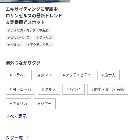
エキサイティングに変貌中。
ロサンゼルスの最新トレンド
＆定番観光スポット
アメリカ・カナダ・中南米
ロサンゼルス
アメリカ
グルメ
アクティビティ
海外つながりタグ
トラベル
旅マエ
アクティビティ
旅ナカ
ヨーロッパ
グルメ
ハワイ
歴史・文化・芸術
アメリカ
ツアー
すべて表示
ANA釣り倶楽部
アメリカ・カナダ・中南米
釣り
東南アジア・南アジア
フランス
お祭り・イベント
タグ一覧