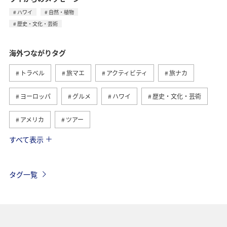
ハワイ
自然・植物
歴史・文化・芸術
海外つながりタグ
トラベル
旅マエ
アクティビティ
旅ナカ
ヨーロッパ
グルメ
ハワイ
歴史・文化・芸術
アメリカ
ツアー
すべて表示
ANA釣り倶楽部
アメリカ・カナダ・中南米
釣り
東南アジア・南アジア
フランス
お祭り・イベント
タグ一覧
夏
ANAマイレージクラブ
オーストラリア
ドイツ
オーストリア
秋
ベトナム
タイ