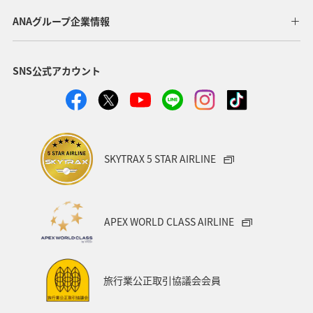
イギリス
東アジア
メキシコ
韓国
春
ANAグループ企業情報
台湾
世界遺産
オセアニア
冬
イタリア
SNS公式アカウント
カナダ
香港
ホノルル
シンガポール
インドネシア
ベルギー
川
自然・植物
国内
スイス
スペイン
海
趣味
SKYTRAX 5 STAR AIRLINE
フィリピン
家族旅行
年末年始
バンコク
マイルを使う
ニューヨーク
バンクーバー
APEX WORLD CLASS AIRLINE
台北
シドニー
アプリ
ライフ
プレミアムメンバー
ブロンズサービス
旅行業公正取引協議会会員
ANAのサービス
スウェーデン
飛行機