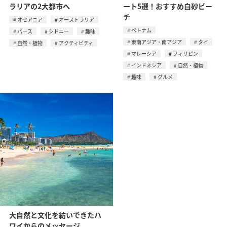
ラリアの2大都市へ
ート5選！おすすめ白砂ビー
チ
オセアニア
オーストラリア
ベトナム
パース
シドニー
趣味
東南アジア・南アジア
タイ
自然・植物
アクティビティ
マレーシア
フィリピン
インドネシア
自然・植物
趣味
グルメ
大自然と文化を紡いできたハ
ワイからのメッセージ