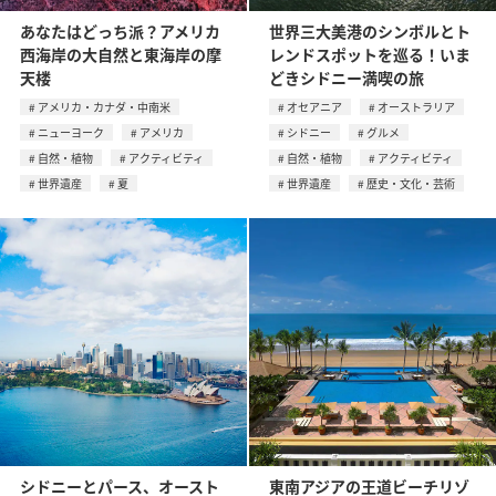
あなたはどっち派？アメリカ
世界三大美港のシンボルとト
西海岸の大自然と東海岸の摩
レンドスポットを巡る！いま
天楼
どきシドニー満喫の旅
アメリカ・カナダ・中南米
オセアニア
オーストラリア
ニューヨーク
アメリカ
シドニー
グルメ
自然・植物
アクティビティ
自然・植物
アクティビティ
世界遺産
夏
世界遺産
歴史・文化・芸術
シドニーとパース、オースト
東南アジアの王道ビーチリゾ