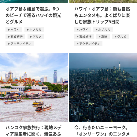
オアフ島＆離島で選ぶ。6つ
ハワイ・オアフ島：街も自然
のビーチで巡るハワイの観光
もエンタメも。よくばりに楽
とグルメ
しむ家族トリップ5日間
ハワイ
ホノルル
ハワイ
ホノルル
家族旅行
グルメ
家族旅行
趣味
グルメ
アクティビティ
アクティビティ
バンコク家族旅行：現地メデ
今、行きたいニューヨーク。
ィア編集者に聞く、熱気あふ
「オンリーワン」のエンタメ