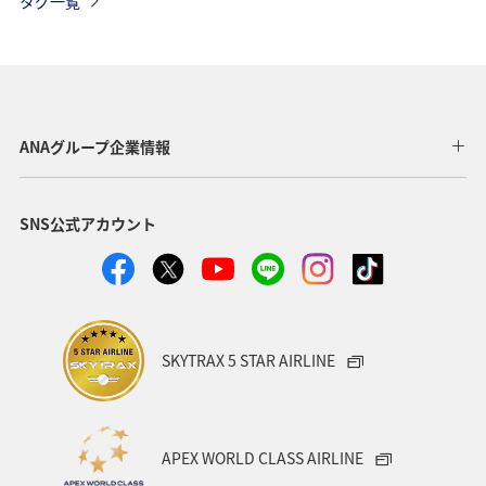
タグ一覧
夏
ANAマイレージクラブ
オーストラリア
ドイツ
オーストリア
秋
ベトナム
タイ
イギリス
東アジア
メキシコ
韓国
春
ANAグループ企業情報
台湾
世界遺産
オセアニア
冬
イタリア
SNS公式アカウント
カナダ
香港
ホノルル
シンガポール
インドネシア
ベルギー
川
自然・植物
国内
スイス
スペイン
海
趣味
SKYTRAX 5 STAR AIRLINE
フィリピン
家族旅行
年末年始
バンコク
マイルを使う
ニューヨーク
バンクーバー
APEX WORLD CLASS AIRLINE
台北
シドニー
アプリ
ライフ