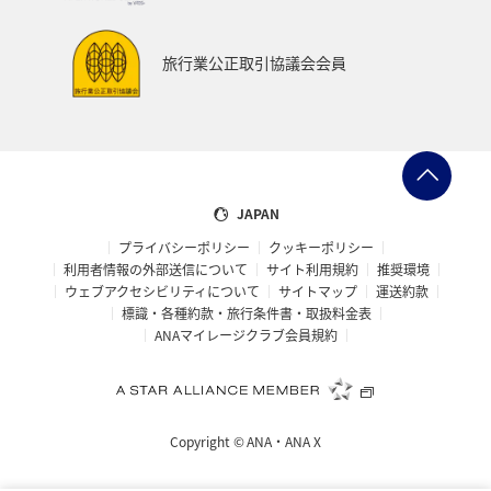
プレミアムメンバー
ブロンズサービス
旅行業公正取引協議会会員
ANAのサービス
スウェーデン
飛行機
トルコ・アフリカ・中東
マレーシア
ホテル
日常
予約
ショッピング＆ライフ
JAPAN
プライバシーポリシー
クッキーポリシー
ANAショッピング A-style
マリンスポーツ
利用者情報の外部送信について
サイト利用規約
推奨環境
ウェブアクセシビリティについて
サイトマップ
運送約款
サイクリング
旅アト
トラウト
標識・各種約款・旅行条件書・取扱料金表
ANAマイレージクラブ会員規約
ニュージーランド
クリスマス
シアトル
スーパーフライヤーズ
ダイヤモンドサービス
Copyright ©
ANA・ANA X
マイルを貯める
プラチナサービス
ラウンジ