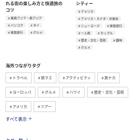
れる街の楽しみ方と快適旅の
シティー
コツ
アメリカ
東南アジア・南アジア
アメリカ・カナダ・中南米
バンコク
タイ
ニューヨーク
家族旅行
家族旅行
グルメ
一人旅
カップル
歴史・文化・芸術
趣味
グルメ
海外つながりタグ
トラベル
旅マエ
アクティビティ
旅ナカ
ヨーロッパ
グルメ
ハワイ
歴史・文化・芸術
アメリカ
ツアー
すべて表示
ANA釣り倶楽部
アメリカ・カナダ・中南米
釣り
東南アジア・南アジア
フランス
お祭り・イベント