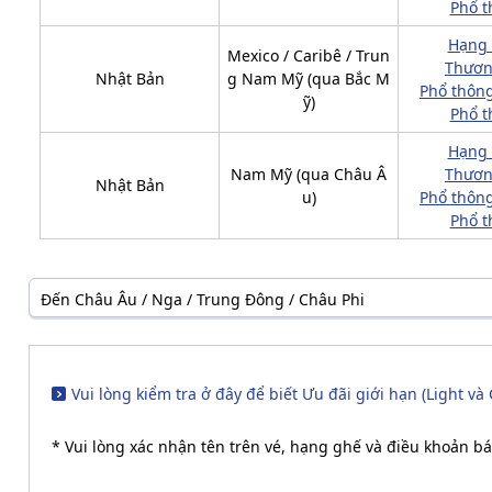
Phổ t
Hạng
Mexico / Caribê / Trun
Thươn
Nhật Bản
g Nam Mỹ (qua Bắc M
Phổ thông
ỹ)
Phổ t
Hạng
Nam Mỹ (qua Châu Â
Thươn
Nhật Bản
u)
Phổ thông
Phổ t
Đến Châu Âu / Nga / Trung Đông / Châu Phi
Vui lòng kiểm tra ở đây để biết Ưu đãi giới hạn (Light và 
* Vui lòng xác nhận tên trên vé, hạng ghế và điều khoản bá