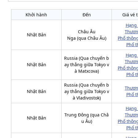
Khởi hành
Đến
Giá vé 
Hạng
Châu Âu
Thươn
Nhật Bản
Nga (qua Châu Âu)
Phổ thông
Phổ t
Hạng
Russia (Qua chuyến b
Thươn
Nhật Bản
ay thẳng giữa Tokyo v
Phổ thông
à Matxcova)
Phổ t
Russia (Qua chuyến b
Thươn
Nhật Bản
ay thẳng giữa Tokyo v
Phổ t
à Vladivostok)
Hạng
Trung Đông (qua Châ
Thươn
Nhật Bản
u Âu)
Phổ thông
Phổ t