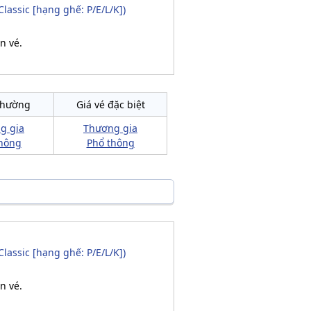
Classic [hạng ghế: P/E/L/K])
n vé.
thường
Giá vé đặc biệt
g gia
Thương gia
hông
Phổ thông
Classic [hạng ghế: P/E/L/K])
n vé.