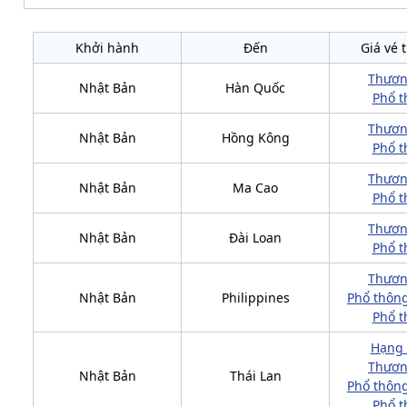
Khởi hành
Đến
Giá vé 
Thươn
Nhật Bản
Hàn Quốc
Phổ t
Thươn
Nhật Bản
Hồng Kông
Phổ t
Thươn
Nhật Bản
Ma Cao
Phổ t
Thươn
Nhật Bản
Đài Loan
Phổ t
Thươn
Nhật Bản
Philippines
Phổ thông
Phổ t
Hạng
Thươn
Nhật Bản
Thái Lan
Phổ thông
Phổ t