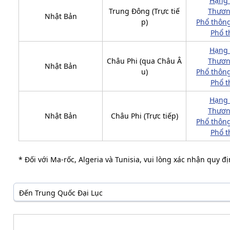
Hạng
Trung Đông (Trực tiế
Thươn
Nhật Bản
p)
Phổ thông
Phổ t
Hạng
Châu Phi (qua Châu Â
Thươn
Nhật Bản
u)
Phổ thông
Phổ t
Hạng
Thươn
Nhật Bản
Châu Phi (Trực tiếp)
Phổ thông
Phổ t
* Đối với Ma-rốc, Algeria và Tunisia, vui lòng xác nhận quy 
Đến Trung Quốc Đại Lục