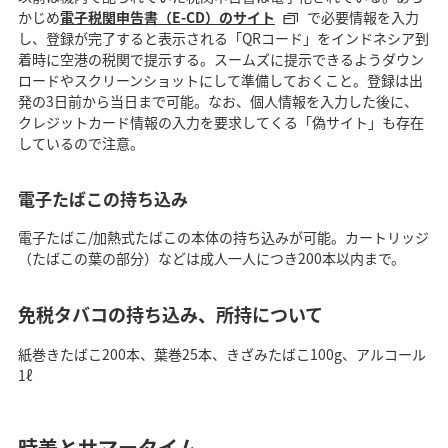
かじめ
電子税関申告書（E-CD）のサイト
で必要情報を入力
し、登録が完了すると表示される「QRコード」をインドネシア到
着時に空港の税関で提示する。スームズに提示できるようダウン
ロードやスクリーンショットにして準備しておくこと。登録は出
発の3日前から当日まで可能。なお、個人情報を入力した後に、
クレジットカード情報の入力を要求してくる「偽サイト」も存在
しているので注意。
電子たばこの持ち込み
電子たばこ/加熱式たばこの本体の持ち込みが可能。カートリッジ
（たばこの葉の部分）などは成人一人につき200本以内まで。
免税タバコの持ち込み、所持について
紙巻きたばこ200本、葉巻25本、きざみたばこ100g、アルコール
1ℓ
時差とサマータイム