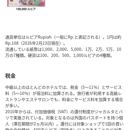
通貨単位はルピアRupiah（一般にRp.と表記される）。1円は約
Rp.108（2026年2月23日現在）。
流通している紙幣は1,000、2,000、5,000、1万、2万、5万、10
万の7種類。硬貨は100、200、500、1,000ルピアの4種類。
税金
中級以上のほとんどのホテルでは、税金（5～11％）とサービス
料（5～10％）が宿泊料に加算される。旅行者が利用する高級レ
ストランやエステサロンでも、料金にサービス料を加算する場合
が多い。
2010年からは、付加価値税（VAT）の還付制度がジャカルタとバ
リで実施されている。対象となるのは外国のパスポートを持つ個
人（滞在期間が2ヵ月以内）。還付には対象ショップで1回の買い
物の合計額が、500万ルピア（税抜き）以上であることなどが条