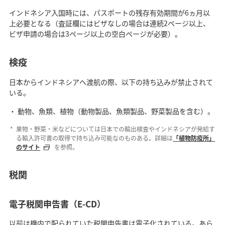
インドネシア入国時には、パスポートの残存有効期間が6ヵ月以
上必要となる（査証欄にはビザなしの場合は連続2ページ以上、
ビザ申請の場合は3ページ以上の空白ページが必要）。
検疫
日本からインドネシアへ渡航の際、以下の持ち込みが禁止されて
いる。
動物、魚類、植物（動物製品、魚類製品、野菜製品を含む）。
果物・野菜・米などについては日本での輸出検査やインドネシアが発給す
る輸入許可書の取得で持ち込み可能なのものある。詳細は
「植物防疫所」
のサイト
を参照。
税関
電子税関申告書（E-CD）
以前は機内で配られていた税関申告書は電子化されている。あら