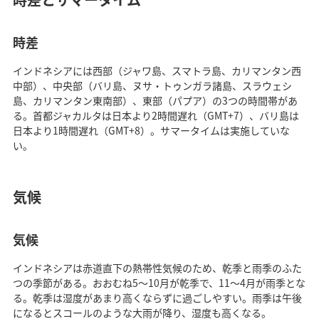
時差
インドネシアには西部（ジャワ島、スマトラ島、カリマンタン西
中部）、中央部（バリ島、ヌサ・トゥンガラ諸島、スラウェシ
島、カリマンタン東南部）、東部（パプア）の3つの時間帯があ
る。首都ジャカルタは日本より2時間遅れ（GMT+7）、バリ島は
日本より1時間遅れ（GMT+8）。サマータイムは実施していな
い。
気候
気候
インドネシアは赤道直下の熱帯性気候のため、乾季と雨季のふた
つの季節がある。おおむね5～10月が乾季で、11～4月が雨季とな
る。乾季は湿度があまり高くならずに過ごしやすい。雨季は午後
になるとスコールのような大雨が降り、湿度も高くなる。