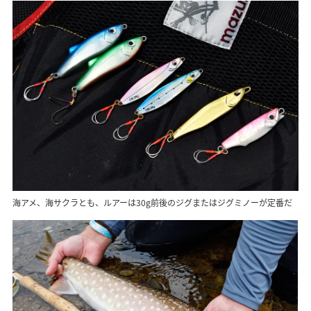
海アメ、海サクラとも、ルアーは30g前後のジグまたはジグミノーが定番だ