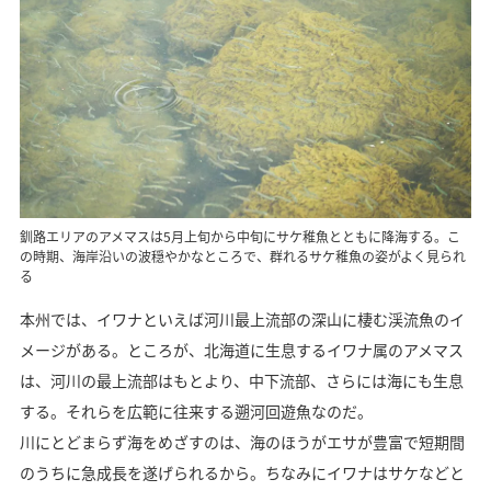
釧路エリアのアメマスは5月上旬から中旬にサケ稚魚とともに降海する。こ
の時期、海岸沿いの波穏やかなところで、群れるサケ稚魚の姿がよく見られ
る
本州では、イワナといえば河川最上流部の深山に棲む渓流魚のイ
メージがある。ところが、北海道に生息するイワナ属のアメマス
は、河川の最上流部はもとより、中下流部、さらには海にも生息
する。それらを広範に往来する遡河回遊魚なのだ。
川にとどまらず海をめざすのは、海のほうがエサが豊富で短期間
のうちに急成長を遂げられるから。ちなみにイワナはサケなどと