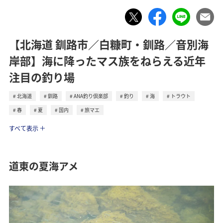
【北海道 釧路市／白糠町・釧路／音別海
岸部】海に降ったマス族をねらえる近年
注目の釣り場
北海道
釧路
ANA釣り倶楽部
釣り
海
トラウト
春
夏
国内
旅マエ
トラベル
すべて表示
道東の夏海アメ