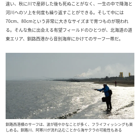
違い、秋に川で産卵した後も死ぬことがなく、一生の中で降海と
河川へのソ上を何度も繰り返すことができる。そして中には
70cm、80cmという非常に大きなサイズまで育つものが現われ
る。そんな魚に出会える有望フィールドのひとつが、北海道の道
東エリア、釧路西港から音別海岸にかけてのサーフ一帯だ。
釧路西港横のサーフは、波が穏やかなことが多く、フライフィッシングも楽
しめる。釧路川、阿寒川が流れ込むことから海サクラの可能性もある