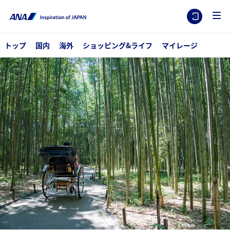
トップ
国内
海外
ショッピング&ライフ
マイレージ