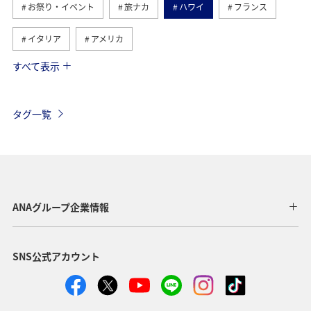
お祭り・イベント
旅ナカ
ハワイ
フランス
イタリア
アメリカ
すべて表示
グルメ
ヨーロッパ
国内
イギリス
オーストリア
ベトナム
香港
ドイツ
タグ一覧
オーストラリア
メキシコ
スペイン
シンガポール
夏
ベルギー
スイス
タイ
台湾
東南アジア・南アジア
インドネシア
ANAグループ企業情報
歴史・文化・芸術
温泉
秋
韓国
春
SNS公式アカウント
冬
フィリピン
カナダ
世界遺産
マイルを使う
兵庫県
年末年始
趣味