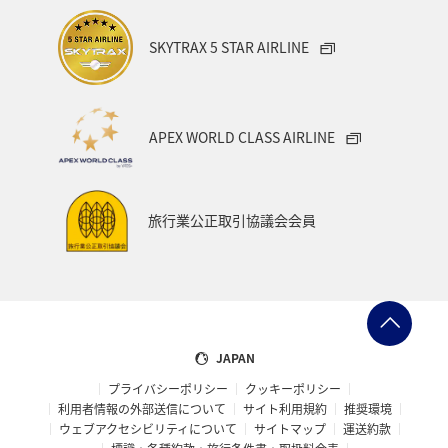
関西地方
大阪府
ショッピング＆ライフ
SKYTRAX 5 STAR AIRLINE
ANAショッピング A-style
ライフ
ANAマイレージクラブ
ホテル
神奈川県
箱根
APEX WORLD CLASS AIRLINE
サイクリング
クリスマス
ANA Mall
ANAカード
アプリ
AMC会員専用サービス
マイルを貯める
旅行業公正取引協議会会員
旅の準備
ANAグルメマイル
ANAのふるさと納税
ANAのサービス
マイルの教室
オセアニア
アメリカ・カナダ・中南米
東アジア
JAPAN
プライバシーポリシー
クッキーポリシー
利用者情報の外部送信について
サイト利用規約
推奨環境
ウェブアクセシビリティについて
サイトマップ
運送約款