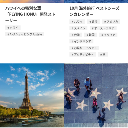
ハワイへの特別な翼
10月 海外旅行 ベストシーズ
「FLYING HONU」開発スト
ンカレンダー
ーリー
ハワイ
香港
アメリカ
ハワイ
スペイン
オーストラリア
ANAショッピング A-style
台湾
韓国
イタリア
インドネシア
お祭り・イベント
アクティビティ
秋