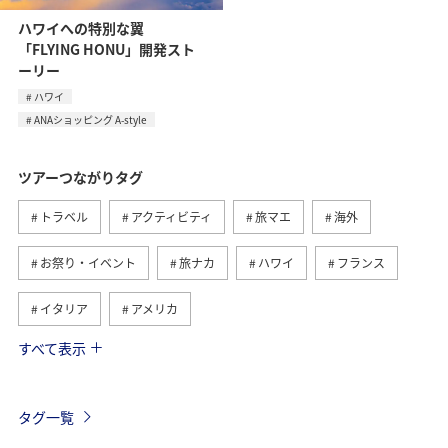
ハワイへの特別な翼
「FLYING HONU」開発スト
ーリー
ハワイ
ANAショッピング A-style
ツアーつながりタグ
トラベル
アクティビティ
旅マエ
海外
お祭り・イベント
旅ナカ
ハワイ
フランス
イタリア
アメリカ
すべて表示
グルメ
ヨーロッパ
国内
イギリス
オーストリア
ベトナム
香港
ドイツ
タグ一覧
オーストラリア
メキシコ
シンガポール