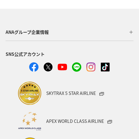
スペイン
夏
ベルギー
スイス
タイ
台湾
インドネシア
東南アジア・南アジア
ANAグループ企業情報
歴史・文化・芸術
温泉
冬
カナダ
春
SNS公式アカウント
韓国
秋
フィリピン
世界遺産
マイルを使う
兵庫県
年末年始
趣味
関西地方
大阪府
ショッピング＆ライフ
SKYTRAX 5 STAR AIRLINE
ANAショッピング A-style
ライフ
ANAマイレージクラブ
ホテル
神奈川県
箱根
APEX WORLD CLASS AIRLINE
サイクリング
クリスマス
ANA Mall
ANAカード