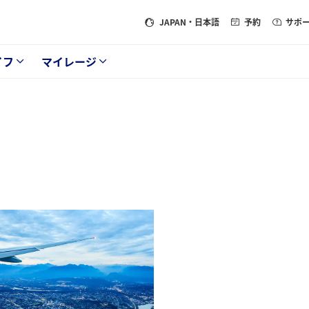
JAPAN
・日本語
予約
サポ
イフ
マイレージ